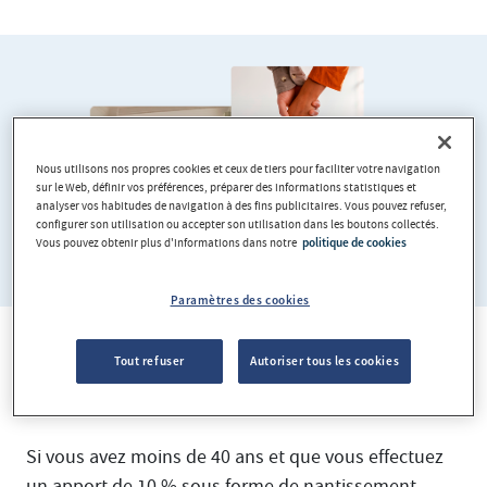
Nous utilisons nos propres cookies et ceux de tiers pour faciliter votre navigation
sur le Web, définir vos préférences, préparer des informations statistiques et
analyser vos habitudes de navigation à des fins publicitaires. Vous pouvez refuser,
configurer son utilisation ou accepter son utilisation dans les boutons collectés.
Vous pouvez obtenir plus d'informations dans notre
politique de cookies
Paramètres des cookies
Financement jusqu'à 95% si vous
Tout refuser
Autoriser tous les cookies
avez moins de 40 ans.
Si vous avez moins de 40 ans et que vous effectuez
un apport de 10 % sous forme de nantissement,