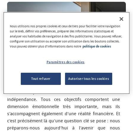
Nous utilisons nos propres cookies et ceux de tiers pour faciliter votre navigation
sur le Web, définir vos préférences, préparer des informations statistiques et
analyser vos habitudes de navigation à des fins publicitaires. Vous pouvez refuser,
configurer son utilisation ou accepter son utilisation dans les boutons collectés.
Vous pouvez obtenir plus d'informations dans notre
politique de cookies
Paramètres des cookies
Il y a des moments dans la vie que nous imaginons avec
enthousiasme : acheter une maison, fonder une famille,
Tout refuser
Autoriser tous les cookies
se lancer dans un projet, voyager davantage, aider nos
enfants ou prendre sa retraite en toute sérénité et
indépendance. Tous ces objectifs comportent une
dimension émotionnelle très importante, mais ils
s’accompagnent également d’une réalité financière. Et
c’est précisément là qu’une question clé se pose : nous
préparons-nous aujourd’hui à l’avenir que nous