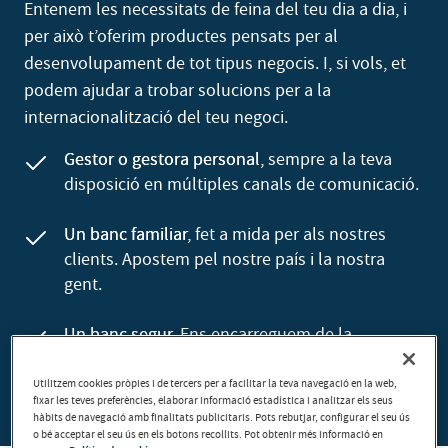
Entenem les necessitats de feina del teu dia a dia, i
per això t’oferim productes pensats per al
desenvolupament de tot tipus negocis. I, si vols, et
podem ajudar a trobar solucions per a la
internacionalització del teu negoci.
Gestor o gestora personal
, sempre a la teva
disposició en múltiples canals de comunicació.
Un banc familiar
, fet a mida per als nostres
clients. Apostem pel nostre país i la nostra
gent.
Un banc segur
. Ens encarreguem de la
seguretat de totes les operacions a través dels
canals digitals.
Utilitzem cookies pròpies i de tercers per a facilitar la teva navegació en la web,
fixar les teves preferències, elaborar informació estadística i analitzar els seus
hàbits de navegació amb finalitats publicitaris. Pots rebutjar, configurar el seu ús
o bé acceptar el seu ús en els botons recollits. Pot obtenir més informació en