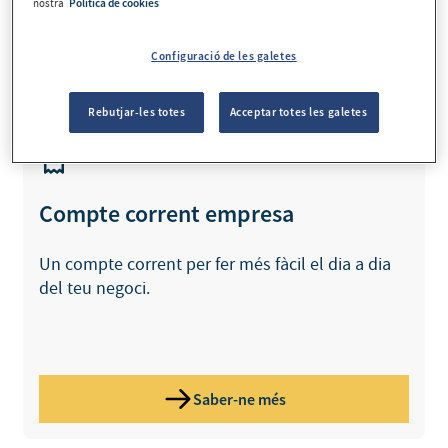
nostra
Política de cookies
Què necessites?
Configuració de les galetes
Rebutjar-les totes
Acceptar totes les galetes
Compte corrent empresa
Un compte corrent per fer més fàcil el dia a dia
del teu negoci.
Saber-ne més