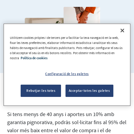
Utilitzem cookies pròpies i de tercers per a facilitar la teva navegació en la web,
fixar les teves preferències, elaborar informació estadística i analitzar els seus
hàbits de navegació amb finalitats publicitaris. Pots rebutjar, configurar el seu ús
o bé acceptar el seu ús en els botons recollits. Pot obtenir més informació en
nostra
Política de cookies
Configuració de les galetes
Finançament de fins al 95% si tens
Rebutjar-les totes
Acceptar totes les galetes
menys de 40 anys
Si tens menys de 40 anys i aportes un 10% amb
garantia pignorativa, podràs sol·licitar fins al 95% del
valor més baix entre el valor de compra i el de