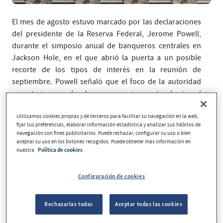
El mes de agosto estuvo marcado por las declaraciones
del presidente de la Reserva Federal, Jerome Powell,
durante el simposio anual de banqueros centrales en
Jackson Hole, en el que abrió la puerta a un posible
recorte de los tipos de interés en la reunión de
septiembre. Powell señaló que el foco de la autoridad
monetaria se desplaza progresivamente hacia el
mercado laboral y deja en segundo plano la inflación.
Las perspectivas de un giro acomodaticio de la política
Utilizamos cookies propias y de terceros para facilitar su navegación en la web,
fijar tus preferencias, elaborar información estadística y analizar sus hábitos de
monetaria en EE. UU. impulsaron la renta variable
navegación con fines publicitarios. Puede rechazar, configurar su uso o bien
estadounidense y contagiaron positivamente a otras
aceptar su uso en los botones recogidos. Puede obtener más información en
nuestra
Política de cookies
plazas internacionales. La segunda mitad de la
temporada de resultados del segundo trimestre, con un
balance globalmente positivo, reforzó también el
Configuración de cookies
optimismo de los inversores. Pese a algunas
correcciones intramensuales motivadas por dudas
Rechazarlas todas
Aceptar todas las cookies
sobre la continuidad del
rally
tecnológico y las señales