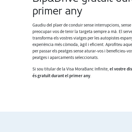
primer any
Gaudiu del plaer de conduir sense interrupcions, sense 
preocupar-vos de tenir la targeta sempre a mà. El serv
transforma els vostres viatges per les autopistes espa
experiència més còmoda, àgil i eficient. Aprofiteu aque
per passar els peatges sense aturar-vos i beneficieu-v
peatges i aparcaments seleccionats.
el vostre di
Si sou titular de la Visa MoraBanc Infinite,
és gratuït durant el primer any
.