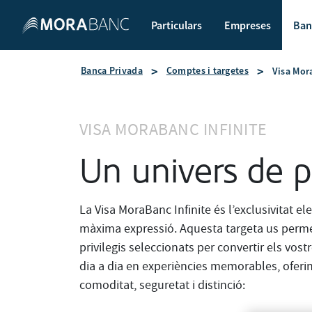
Particulars
Empreses
Ban
Banca Privada
Comptes i targetes
Visa Mor
VISA MORABANC INFINITE
Un univers de pr
La Visa MoraBanc Infinite és l’exclusivitat el
màxima expressió. Aquesta targeta us permet
privilegis seleccionats per convertir els vostr
dia a dia en experiències memorables, oferi
comoditat, seguretat i distinció: