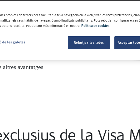
cessitats.
ies pròpies i de tercers per a facilitar la teva navegació en la web, fixar les teves preferències, el
analitzar els seus hàbits de navegació amb finalitats publicitaris. Pots rebutjar, configurar el seu 
cia en viatge més
ls botons recollits. Pot obtenir més informació en nostra
Política de cookies
000 € en viatge.
ó de les galetes
Rebutjar-les totes
Acceptar tote
arreu del mon
s altres avantatges
exclusius de la Visa