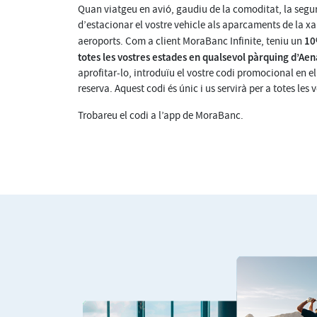
Quan viatgeu en avió, gaudiu de la comoditat, la segur
d’estacionar el vostre vehicle als aparcaments de la x
10
aeroports. Com a client MoraBanc Infinite, teniu un
totes les vostres estades en qualsevol pàrquing d’Ae
aprofitar-lo, introduïu el vostre codi promocional en e
reserva. Aquest codi és únic i us servirà per a totes les 
Trobareu el codi a l’app de MoraBanc.