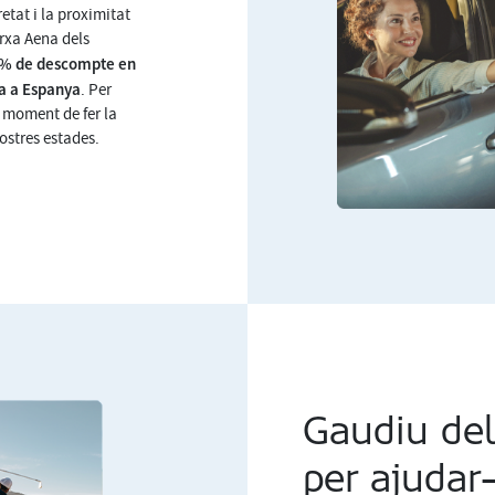
etat i la proximitat
arxa Aena dels
% de descompte en
na a Espanya
. Per
l moment de fer la
vostres estades.
Gaudiu del
per ajudar-