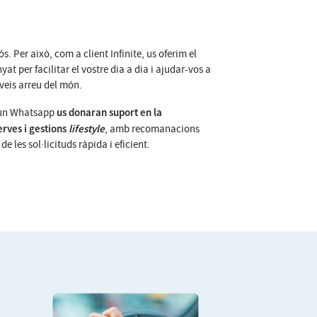
s. Per això, com a client Infinite, us oferim el
yat per facilitar el vostre dia a dia i ajudar-vos a
rveis arreu del món.
us donaran suport en la
 un Whatsapp
erves i gestions
lifestyle
, amb recomanacions
e les sol·licituds ràpida i eficient.