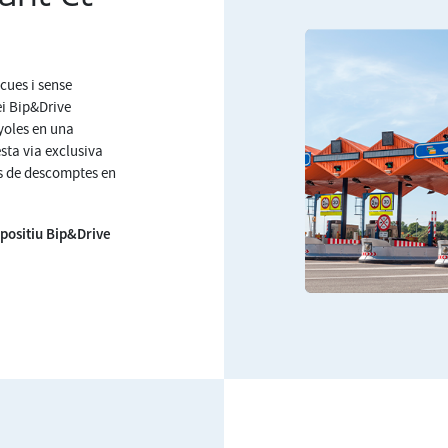
cues i sense
ei Bip&Drive
nyoles en una
sta via exclusiva
os de descomptes en
spositiu Bip&Drive