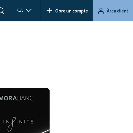
CA
Obre un compte
Àrea client