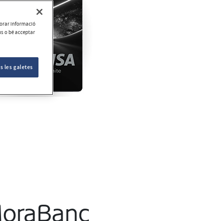
aborar informació
ús o bé acceptar
s les galetes
 MoraBanc