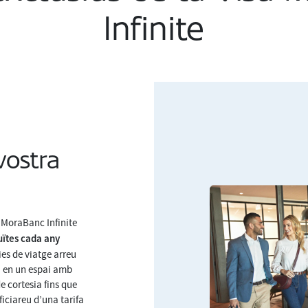
Infinite
ostra
sa MoraBanc Infinite
uïtes cada
any
ies de viatge arreu
a en un espai amb
de cortesia fins que
ficiareu d’una tarifa