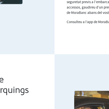
seguretat previs a l’embarca
accessos, gaudireu d’un preu
de MoraBanc abans del vostr
Consulteu a l’app de MoraBan
e
rquings