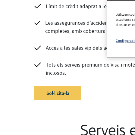
Límit de crèdit adaptat a les vostres ne
Utilitzem cook
estadística i 
Les assegurances d’accidents i assistèn
el seu ús en e
completes, amb cobertura de fins a 100.
Configuraci
Accés a les sales vip dels aeroports d’
Tots els serveis prèmium de Visa i molt
inclosos.
Sol·licita-la
Serveis 