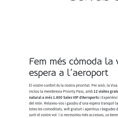
Fem més còmoda la v
espera a l’aeroport
El vostre confort és la nostra prioritat. Per això, la Vi
12 visites grat
inclou la membresia Priority Pass, amb
natural a més 1.800 Sales VIP d’Aeroports
i Experiènc
del món. Relaxeu-vos i gaudiu d’una espera tranquil·l
totes les comoditats, wifi gratuït i aperitius i begudes 
surti el vostre vol. I si necessiteu més accessos, us bene