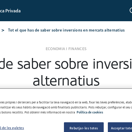
ca Privada
Tot el que has de saber sobre inversions en mercats alternatius
ECONOMIA I FINANCES
de saber sobre inver
alternatius
Equip MoraBanc
2025-07-21
ies pròpies i de tercers per a facilitar la teva navegació en la web, fixar les teves preferències, el
analitzar els seus hàbits de navegació amb finalitats publicitaris. Pots rebutjar, configurar el seu 
ls botons recollits. Pot obtenir més informació en nostra
Política de cookies
ó de les galetes
Rebutjar-les totes
Acceptar tote