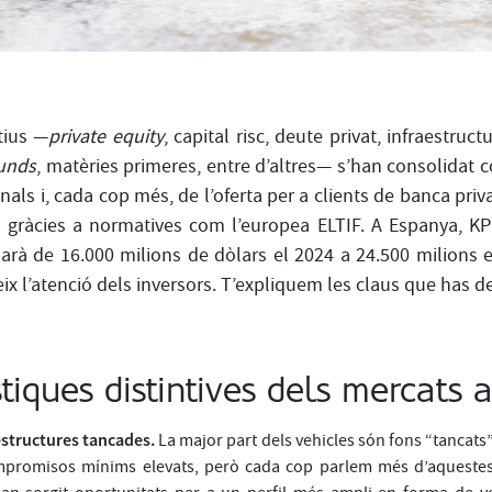
tius —
private equity
, capital risc, deute privat, infraestru
unds
, matèries primeres, entre d’altres— s’han consolidat c
onals i, cada cop més, de l’oferta per a clients de banca privad
es gràcies a normatives com l’europea ELTIF. A Espanya, K
arà de 16.000 milions de dòlars el 2024 a 24.500 milions el
reix l’atenció dels inversors. T’expliquem les claus que has d
stiques distintives dels mercats a
 estructures tancades.
La major part dels vehicles són fons “tancat
mpromisos mínims elevats, però cada cop parlem més d’aquestes