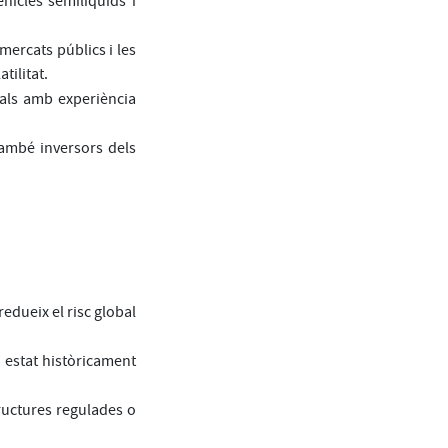
hicles semilíquids i
mercats públics i les
tilitat.
als amb experiència
també inversors dels
redueix el risc global
 estat històricament
ructures regulades o