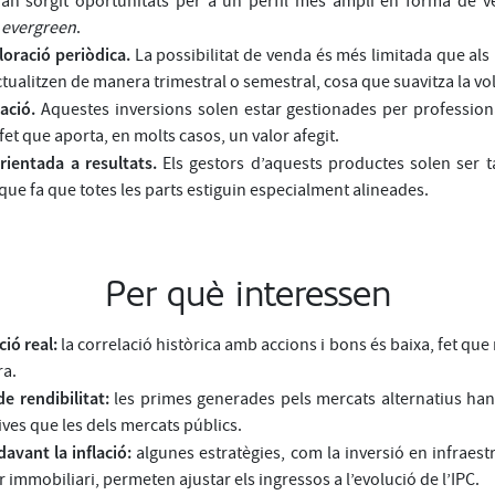
an sorgit oportunitats per a un perfil més ampli en forma de ve
s
evergreen
.
valoració periòdica.
La possibilitat de venda és més limitada que als 
tualitzen de manera trimestral o semestral, cosa que suavitza la vola
ació.
Aquestes inversions solen estar gestionades per profession
fet que aporta, en molts casos, un valor afegit.
ientada a resultats.
Els gestors d’aquests productes solen ser 
que fa que totes les parts estiguin especialment alineades.
Per què interessen
ció real:
la correlació històrica amb accions i bons és baixa, fet que 
ra.
de rendibilitat:
les primes generades pels mercats alternatius han
ives que les dels mercats públics.
davant la inflació:
algunes estratègies, com la inversió en infraest
r immobiliari, permeten ajustar els ingressos a l’evolució de l’IPC.