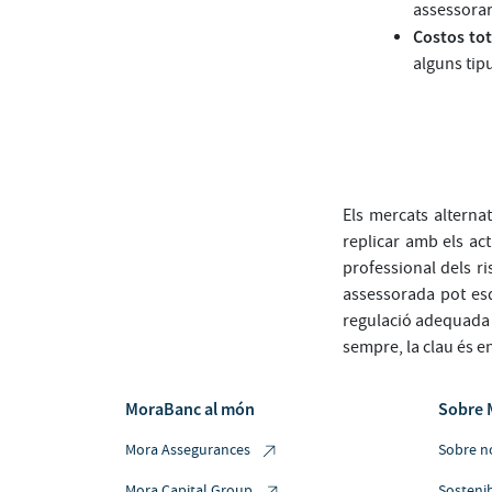
assessorar
Costos tot
alguns tip
Els mercats alternat
replicar amb els act
professional dels ri
assessorada pot esd
regulació adequada 
sempre, la clau és e
MoraBanc al món
Sobre 
Mora Assegurances
Sobre n
Mora Capital Group
Sostenib