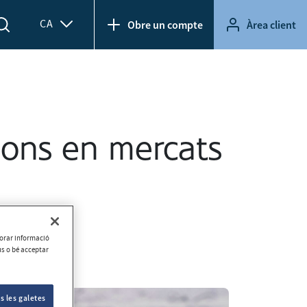
CA
Obre un compte
Àrea client
sions en mercats
aborar informació
ús o bé acceptar
s les galetes