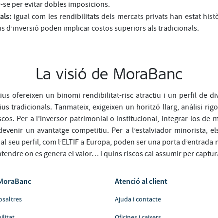
-se per evitar dobles imposicions.
als:
igual com les rendibilitats dels mercats privats han estat his
us d’inversió poden implicar costos superiors als tradicionals.
La visió de MoraBanc
ius ofereixen un binomi rendibilitat-risc atractiu i un perfil de dive
ius tradicionals. Tanmateix, exigeixen un horitzó llarg, anàlisi ri
scos. Per a l’inversor patrimonial o institucional, integrar-los de
evenir un avantatge competitiu. Per a l’estalviador minorista, els
al seu perfil, com l’ELTIF a Europa, poden ser una porta d’entrada
ntendre on es genera el valor… i quins riscos cal assumir per captur
MoraBanc
Atenció al client
osaltres
Ajuda i contacte
ilitat
Oficines i caixers