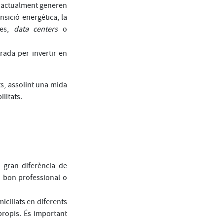
e actualment generen
nsició energètica, la
les,
data centers
o
rada per invertir en
s, assolint una mida
litats.
a gran diferència de
un bon professional o
iciliats en diferents
ropis. És important