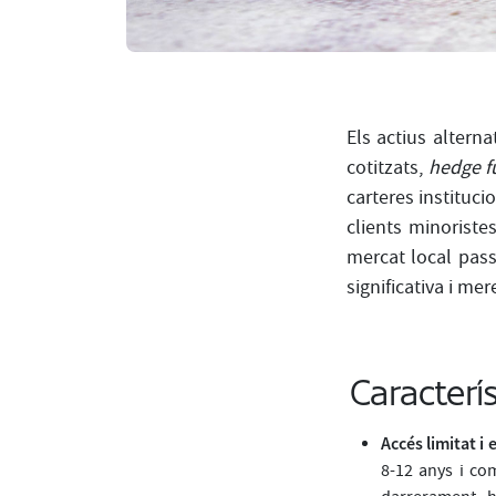
Els actius alterna
cotitzats,
hedge f
carteres instituci
clients minorist
mercat local pass
significativa i me
Caracterí
Accés limitat i
8-12 anys i co