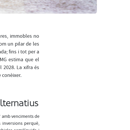
ctures, immobles no
om un pilar de les
a; fins i tot per a
PMG estima que el
 2028. La xifra és
e conèixer.
lternatius
s” amb venciments de
 inversions perquè,