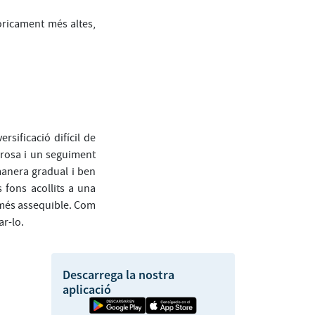
tòricament més altes,
rsificació difícil de
gorosa i un seguiment
 manera gradual i ben
 fons acollits a una
 més assequible. Com
ar-lo.
Descarrega la nostra
aplicació