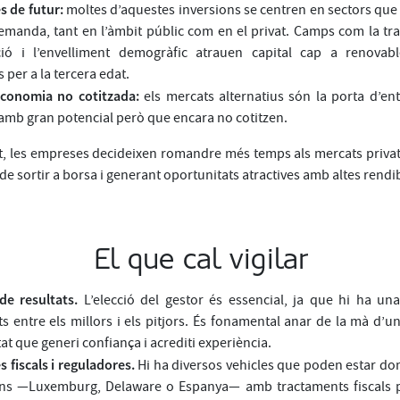
 de futur:
moltes d’aquestes inversions se centren en sectors qu
demanda, tant en l’àmbit públic com en el privat. Camps com la tra
zació i l’envelliment demogràfic atrauen capital cap a renovab
 per a la tercera edat.
economia no cotitzada:
els mercats alternatius són la porta d’ent
mb gran potencial però que encara no cotitzen.
, les empreses decideixen romandre més temps als mercats privat
e sortir a borsa i generant oportunitats atractives amb altes rendibi
El que cal vigilar
 de resultats.
L’elecció del gestor és essencial, ja que hi ha un
ats entre els millors i els pitjors. És fonamental anar de la mà d’
at que generi confiança i acrediti experiència.
s fiscals i reguladores.
Hi ha diversos vehicles que poden estar dom
ions —Luxemburg, Delaware o Espanya— amb tractaments fiscals p