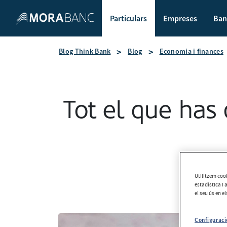
Particulars
Empreses
Ban
Blog Think Bank
Blog
Economia i finances
Tot el que has 
Utilitzem cook
estadística i 
el seu ús en e
Configuraci