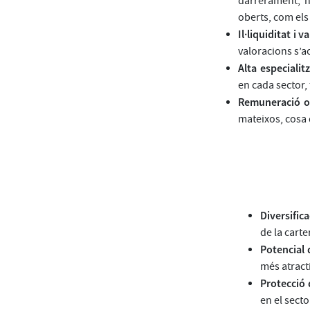
darrerament, h
oberts, com el
Il·liquiditat i 
valoracions s’ac
Alta especialitz
en cada sector, 
Remuneració or
mateixos, cosa 
Diversifica
de la carte
Potencial 
més atract
Protecció 
en el secto