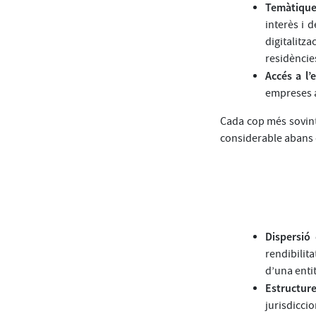
Temàtiques
interès i 
digitalit
residències
Accés a l’
empreses a
Cada cop més sovint
considerable abans d
Dispersió
rendibilit
d’una entit
Estructure
jurisdicc