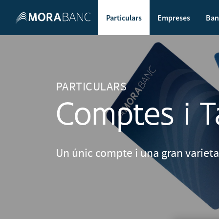
Particulars
Empreses
Ban
PARTICULARS
Comptes i T
Un únic compte i una gran varietat