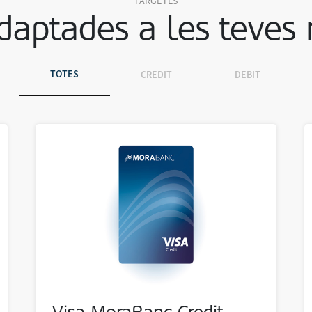
TARGETES
daptades a les teves 
TOTES
CREDIT
DEBIT