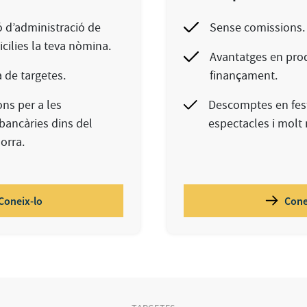
 d’administració de
Sense comissions.
cilies la teva nòmina.
Avantatges en prod
de targetes.
finançament.
ns per a les
Descomptes en fest
bancàries dins del
espectacles i molt
orra.
Coneix-lo
Cone