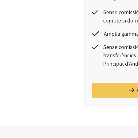
Sense comissió
compte si domi
Àmplia gamma 
Sense comissio
transferències 
Principat d'And