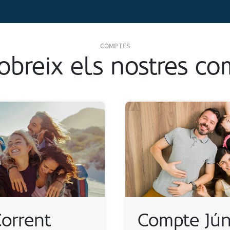
COMPTES
obreix els nostres co
orrent
Compte Jún