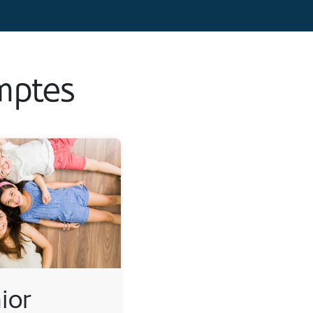
mptes
ior