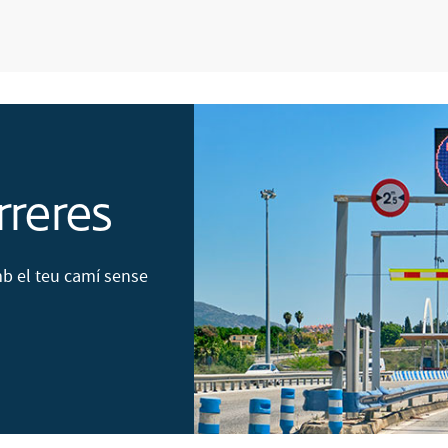
rreres
mb el teu camí sense