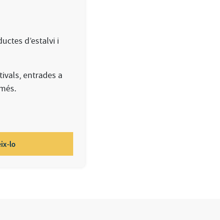
uctes d’estalvi i
ivals, entrades a
 més.
ix-lo