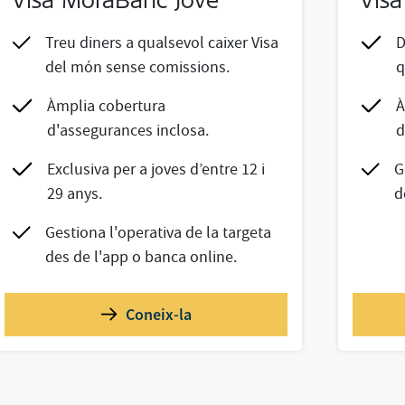
Visa MoraBanc Jove
Vis
Treu diners a qualsevol caixer Visa
D
del món sense comissions.
q
Àmplia cobertura
À
d'assegurances inclosa.
d
Exclusiva per a joves d’entre 12 i
G
29 anys.
d
Gestiona l'operativa de la targeta
des de l'app o banca online.
Coneix-la