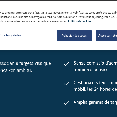
ies pròpies i de tercers per a facilitar la teva navegació en la web, fixar les teves preferències, el
analitzar els seus hàbits de navegació amb finalitats publicitaris. Pots rebutjar, configurar el seu 
ls botons recollits. Pot obtenir més informació en nostra
Política de cookies
ó de les galetes
Rebutjar-les totes
Acceptar tote
teu dia a dia finance
Sense comissió d’adm
sociar la targeta Visa que
nòmina o pensió.
 encaixen amb tu.
Gestiona els teus com
mòbil,
les 24 hores de
Àmplia gamma de tar