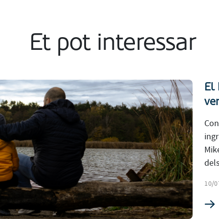
Et pot interessar
El
ven
Con
ingr
Mik
dels
10/0