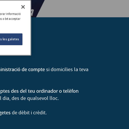
aborar informació
ús o bé acceptar
s les galetes
r
inistració de compte
si domicilies la teva
ptes des del teu ordinador o telèfon
l dia, des de qualsevol lloc.
getes
de dèbit i crèdit.