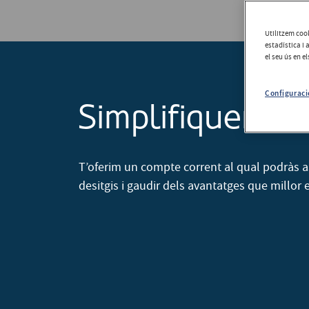
Utilitzem cook
estadística i 
el seu ús en e
Configuraci
Simplifiquem el 
T’oferim un compte corrent al qual podràs as
desitgis i gaudir dels avantatges que millor