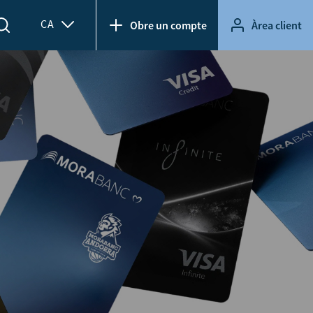
CA
Obre un compte
Àrea client