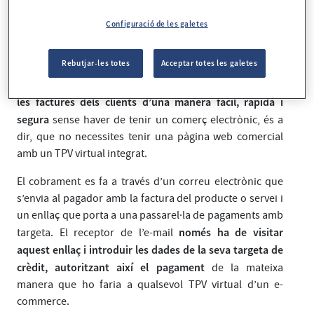
permetran agilitar el teu negoci!
Configuració de les galetes
Paymail
Rebutjar-les totes
Acceptar totes les galetes
plataforma online
permet cobrar
Es tracta d’una
que et
les factures dels clients d’una manera fàcil, ràpida i
segura
sense haver de tenir un comerç electrònic, és a
dir, que no necessites tenir una pàgina web comercial
amb un TPV virtual integrat.
El cobrament es fa a través d’un correu electrònic que
s’envia al pagador amb la factura del producte o servei i
un enllaç que porta a una passarel·la de pagaments amb
només ha de visitar
targeta. El receptor de l’e-mail
aquest enllaç i introduir les dades de la seva targeta de
crèdit, autoritzant així el pagament
de la mateixa
manera que ho faria a qualsevol TPV virtual d’un e-
commerce.