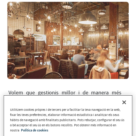
Volem que gestionis millor i de manera més
eficient els teus negocis, i per aquesta raó
t’oferim dos nous serveis de cobrament
Utilitzem cookies pròpies i de tercers per a facilitar la teva navegació en la web,
fixar les teves preferències, elaborar informació estadística i analitzar els seus
TPV
Paymail i TPV Tablet.
amb
:
hàbits de navegació amb finalitats publicitaris. Pots rebutjar, configurar el seu ús
o bé acceptar el seu ús en els botons recollits. Pot obtenir més informació en
Coneix-ho tot sobre aquestes noves eines que et
nostra
Política de cookies