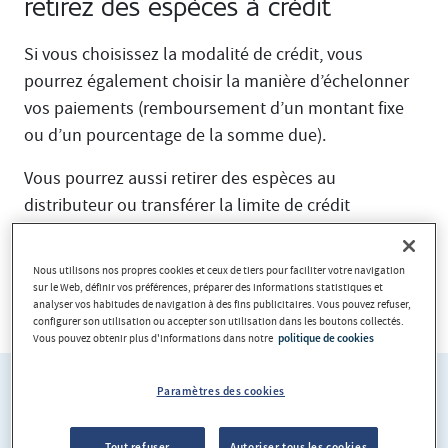
retirez des espèces à crédit
Si vous choisissez la modalité de crédit, vous
pourrez également choisir la manière d’échelonner
vos paiements (remboursement d’un montant fixe
ou d’un pourcentage de la somme due).
Vous pourrez aussi retirer des espèces au
distributeur ou transférer la limite de crédit
disponible sur votre carte vers votre compte, via la
Banque en ligne ou en agence.
Nous utilisons nos propres cookies et ceux de tiers pour faciliter votre navigation
sur le Web, définir vos préférences, préparer des informations statistiques et
Voir toutes les caractéristiques
analyser vos habitudes de navigation à des fins publicitaires. Vous pouvez refuser,
configurer son utilisation ou accepter son utilisation dans les boutons collectés.
Vous pouvez obtenir plus d'informations dans notre
politique de cookies
Paramètres des cookies
Tout refuser
Autoriser tous les cookies