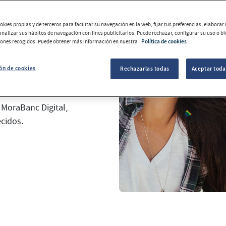
quisitos de
kies propias y de terceros para facilitar su navegación en la web, fijar tus preferencias, elabora
 analizar sus hábitos de navegación con fines publicitarios. Puede rechazar, configurar su uso o b
tones recogidos. Puede obtener más información en nuestra
Política de cookies
et y las más
ón de cookies
Rechazarlas todas
Aceptar toda
s bancarias
realizadas
 MoraBanc Digital,
ecidos.