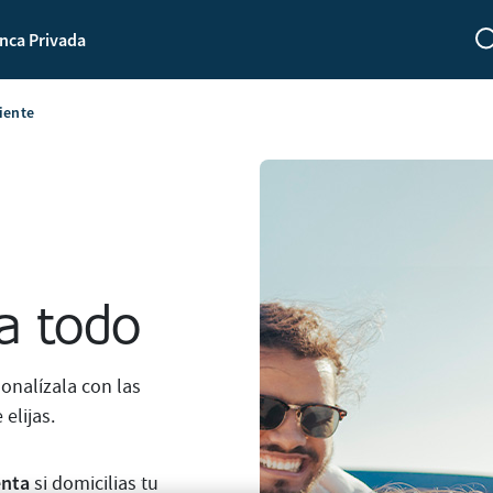
nca Privada
iente
a todo
onalízala con las
 elijas.
enta
si domicilias tu