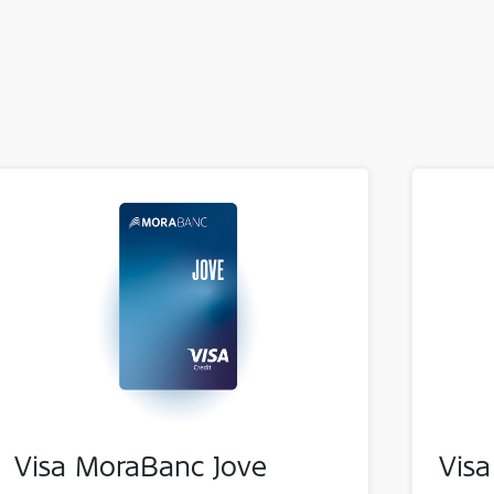
Visa MoraBanc Jove
Vis