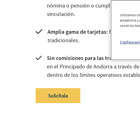
nómina o pensión o cumples ciertos re
vinculación.
Utilizamos coo
estadística y
uso en los bo
Amplia gama de tarjetas:
fútbol, básqu
tradicionales.
Configuraci
Sin comisiones para las transferencia
en el Principado de Andorra a través de
dentro de los límites operativos establ
Solicítala