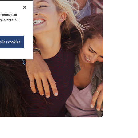
r información
ien aceptar su
s las cookies