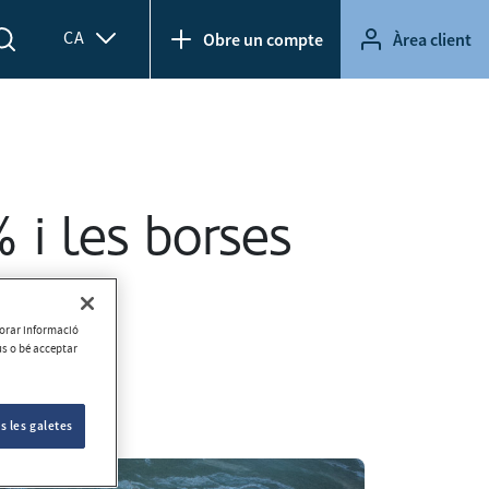
CA
Obre un compte
Àrea client
% i les borses
aborar informació
ús o bé acceptar
s les galetes