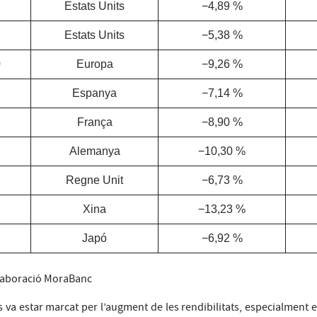
Estats Units
−4,89 %
Estats Units
−5,38 %
0
Europa
−9,26 %
Espanya
−7,14 %
França
−8,90 %
Alemanya
−10,30 %
Regne Unit
−6,73 %
Xina
−13,23 %
Japó
−6,92 %
elaboració MoraBanc
s va estar marcat per l’augment de les rendibilitats, especialment e