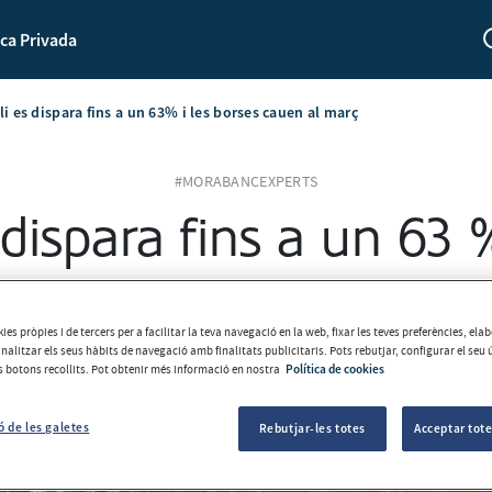
ca Privada
li es dispara fins a un 63% i les borses cauen al març
#MORABANCEXPERTS
 dispara fins a un 63 
cauen el març
ies pròpies i de tercers per a facilitar la teva navegació en la web, fixar les teves preferències, el
analitzar els seus hàbits de navegació amb finalitats publicitaris. Pots rebutjar, configurar el seu 
MoraBanc
2026-04-10
ls botons recollits. Pot obtenir més informació en nostra
Política de cookies
ó de les galetes
Rebutjar-les totes
Acceptar tote