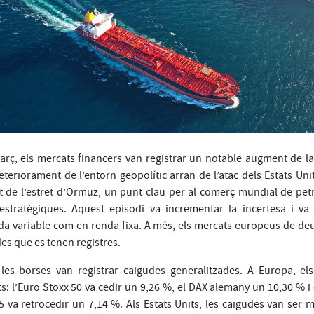
rç, els mercats financers van registrar un notable augment de la v
teriorament de l’entorn geopolític arran de l’atac dels Estats Units i
 de l’estret d’Ormuz, un punt clau per al comerç mundial de petrol
estratègiques. Aquest episodi va incrementar la incertesa i v
da variable com en renda fixa. A més, els mercats europeus de deu
es que es tenen registres.
 les borses van registrar caigudes generalitzades. A Europa, el
: l’Euro Stoxx 50 va cedir un 9,26 %, el DAX alemany un 10,30 % i
5 va retrocedir un 7,14 %. Als Estats Units, les caigudes van se