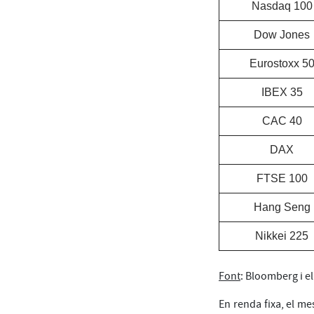
Nasdaq 100
Dow Jones
Eurostoxx 5
IBEX 35
CAC 40
DAX
FTSE 100
Hang Seng
Nikkei 225
Font
: Bloomberg i 
En renda fixa, el me