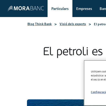
Particulars
Empreses
Ban
Blog Think Bank
Visió dels experts
El petro
El petroli es
Utilitzem cook
estadística i 
el seu ús en e
Configuraci