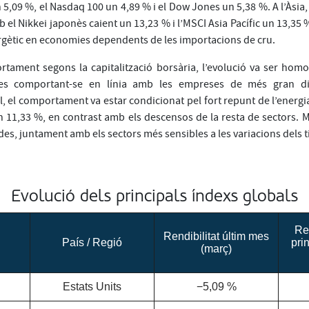
 5,09 %, el Nasdaq 100 un 4,89 % i el Dow Jones un 5,38 %. A l’Àsi
 el Nikkei japonès caient un 13,23 % i l’MSCI Asia Pacífic un 13,35 %
rgètic en economies dependents de les importacions de cru.
rtament segons la capitalització borsària, l’evolució va ser homo
es comportant-se en línia amb les empreses de més gran d
l, el comportament va estar condicionat pel fort repunt de l’energia
 11,33 %, en contrast amb els descensos de la resta de sectors. Ma
udes, juntament amb els sectors més sensibles a les variacions dels t
Evolució dels principals índexs globals
Ren
Rendibilitat últim mes
País / Regió
pri
(març)
Estats Units
−5,09 %