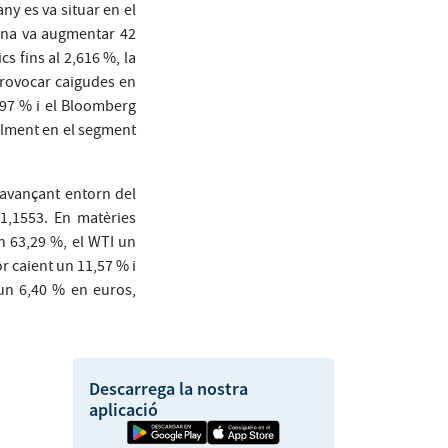
ny es va situar en el
cana va augmentar 42
s fins al 2,616 %, la
provocar caigudes en
,97 % i el Bloomberg
ialment en el segment
 avançant entorn del
 1,1553. En matèries
n 63,29 %, el WTI un
r caient un 11,57 % i
 un 6,40 % en euros,
Descarrega la nostra
aplicació