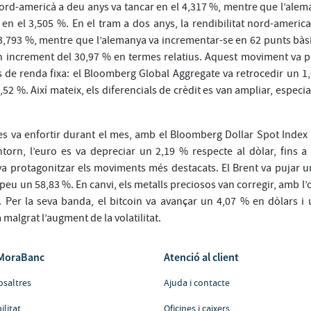
nord-americà a deu anys va tancar en el 4,317 %, mentre que l’alema
l en el 3,505 %. En el tram a dos anys, la rendibilitat nord-ameri
 3,793 %, mentre que l’alemanya va incrementar-se en 62 punts bàsic
 increment del 30,97 % en termes relatius. Aquest moviment va 
xs de renda fixa: el Bloomberg Global Aggregate va retrocedir un 1
52 %. Així mateix, els diferencials de crèdit es van ampliar, espec
r es va enfortir durant el mes, amb el Bloomberg Dollar Spot Index
torn, l’euro es va depreciar un 2,19 % respecte al dòlar, fins a
 va protagonitzar els moviments més destacats. El Brent va pujar u
opeu un 58,83 %. En canvi, els metalls preciosos van corregir, amb l’o
. Per la seva banda, el bitcoin va avançar un 4,07 % en dòlars i
malgrat l’augment de la volatilitat.
MoraBanc
Atenció al client
osaltres
Ajuda i contacte
ilitat
Oficines i caixers