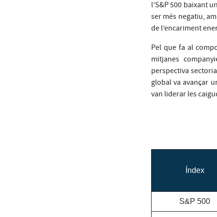
l’S&P 500 baixant un
ser més negatiu, amb
de l’encariment ene
Pel que fa al compo
mitjanes companyi
perspectiva sectoria
global va avançar un
van liderar les caig
Índex
S&P 500