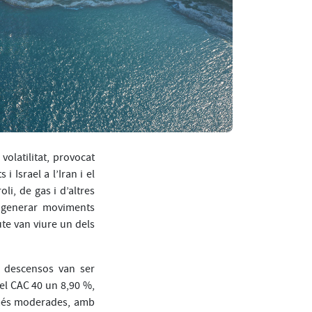
olatilitat, provocat
 Israel a l’Iran i el
i, de gas i d’altres
a generar moviments
te van viure un dels
s descensos van ser
 el CAC 40 un 8,90 %,
r més moderades, amb