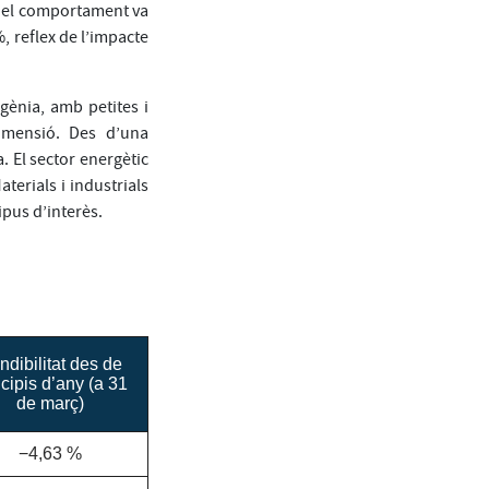
a, el comportament va
, reflex de l’impacte
gènia, amb petites i
imensió. Des d’una
. El sector energètic
terials i industrials
ipus d’interès.
dibilitat des de
ncipis d’any (a 31
de març)
−4,63 %