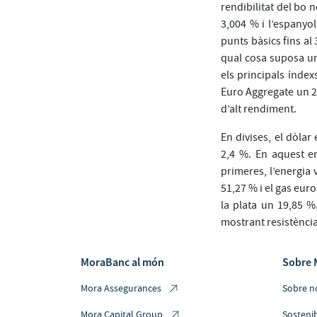
rendibilitat del bo 
3,004 % i l’espanyo
punts bàsics fins al
qual cosa suposa un
els principals índe
Euro Aggregate un 2,
d’alt rendiment.
En divises, el dòla
2,4 %. En aquest en
primeres, l’energia
51,27 % i el gas eur
la plata un 19,85 %
mostrant resistència 
MoraBanc al món
Sobre 
Mora Assegurances
Sobre n
Mora Capital Group
Sostenib