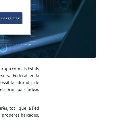
s les galetes
Europa com als Estats
eserva Federal, en la
ossible aturada de
els principals índexs
erès,
tot i que la Fed
es properes baixades,