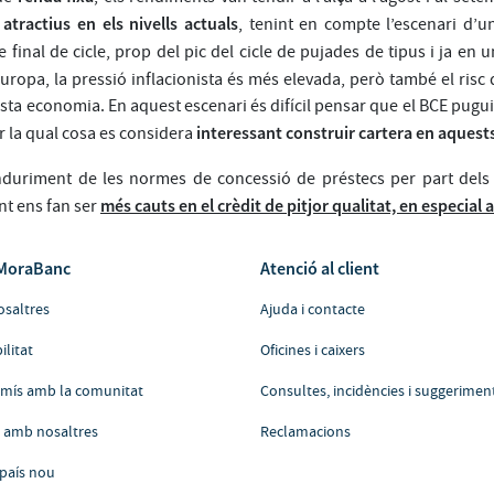
tractius en els nivells actuals
, tenint en compte l’escenari d’
 final de cicle, prop del pic del cicle de pujades de tipus i ja en 
Europa, la pressió inflacionista és més elevada, però també el risc
ta economia. En aquest escenari és difícil pensar que el BCE pugui
interessant construir cartera en aquests
r la qual cosa es considera
enduriment de les normes de concessió de préstecs per part dels 
més cauts en el crèdit de pitjor qualitat, en especial a
nt ens fan ser
MoraBanc
Atenció al client
osaltres
Ajuda i contacte
ilitat
Oficines i caixers
ís amb la comunitat
Consultes, incidències i suggerimen
a amb nosaltres
Reclamacions
país nou