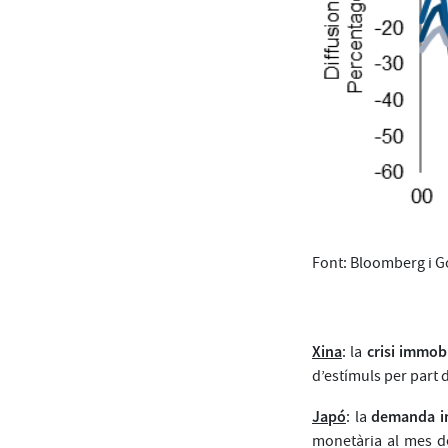
Font: Bloomberg i 
Xina
crisi immobi
: la
d’estímuls per part 
Japó
demanda in
: la
monetària al mes de