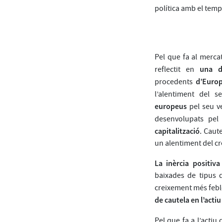
política amb el temp
Pel que fa al merc
una d
reflectit en
d’Euro
procedents
l’alentiment del 
europeus
pel seu ve
desenvolupats pel
capitalització
. Caut
un alentiment del cr
La inèrcia positiv
baixades de tipus d
creixement més feble
de cautela en l’acti
Pel que fa a l’actiu