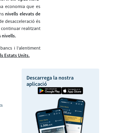
una economia que es
nivells elevats de
uns
 de desacceleració és
 continuar realitzant
 nivells.
bancs i l’alentiment
ls Estats Units.
Descarrega la nostra
aplicació
ts