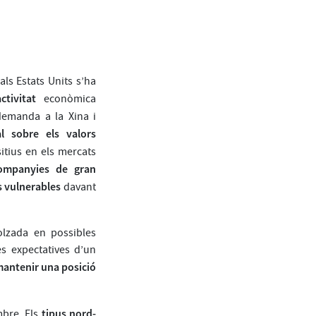
 als Estats Units s’ha
ctivitat
econòmica
 demanda a la Xina i
al sobre els valors
itius en els mercats
ompanyies de gran
s vulnerables
davant
lzada en possibles
es expectatives d’un
mantenir una posició
tipus nord-
embre. Els