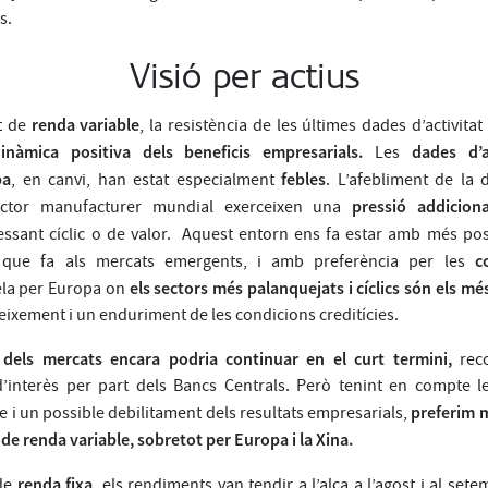
s.
Visió per actius
renda variable
at de
, la resistència de les últimes dades d’activitat
inàmica positiva dels beneficis empresarials.
dades d’a
Les
pa
febles
, en canvi, han estat especialment
. L’afebliment de la
pressió addicion
sector manufacturer mundial exerceixen una
ssant cíclic o de valor. Aquest entorn ens fa estar amb més pos
c
 que fa als mercats emergents, i amb preferència per les
els sectors més palanquejats i cíclics són els mé
ela per Europa on
eixement i un enduriment de les condicions creditícies.
a dels mercats encara podria continuar en el curt termini,
reco
’interès per part dels Bancs Centrals. Però tenint en compte l
preferim 
 i un possible debilitament dels resultats empresarials,
u de renda variable, sobretot per Europa i la Xina.
renda fixa
 de
, els rendiments van tendir a l’alça a l’agost i al set