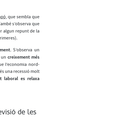
apó,
que sembla que
També s’observa que
r algun repunt de la
primeres).
ament
. S’observa un
creixement més
n un
que l’economia nord-
més una recessió molt
t laboral es relaxa
visió de les