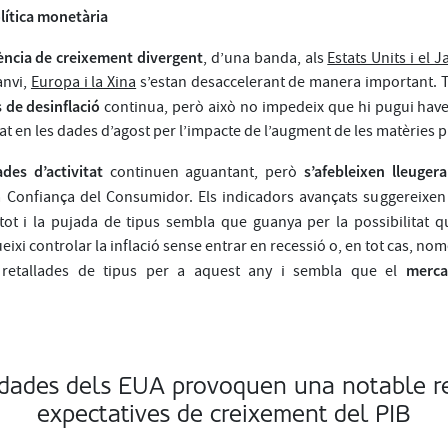
lítica monetària
ncia de creixement divergent
, d’una banda, als
Estats Units i el J
anvi,
Europa i la Xina
s’estan desaccelerant de manera important. 
 de desinflació
continua, però això no impedeix que hi pugui have
vat en les dades d’agost per l’impacte de l’augment de les matèries 
des d’activitat
s’afebleixen lleuger
continuen aguantant, però
a Confiança del Consumidor. Els indicadors avançats suggereixe
i tot i la pujada de tipus sembla que guanya per la possibilitat 
xi controlar la inflació sense entrar en recessió o, en tot cas, no
merca
n retallades de tipus per a aquest any i sembla que el
 dades dels EUA provoquen una notable re
expectatives de creixement del PIB