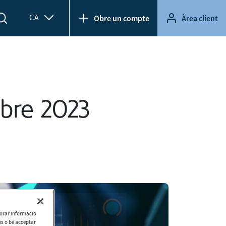
CA
Obre un compte
Àrea client
bre 2023
aborar informació
ús o bé acceptar