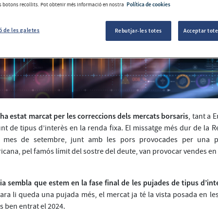
ls botons recollits. Pot obtenir més informació en nostra
Política de cookies
ó de les galetes
Rebutjar-les totes
Acceptar tote
ha estat marcat per les correccions dels mercats borsaris
, tant a 
punt de tipus d’interès en la renda fixa. El missatge més dur de la R
l mes de setembre, junt amb les pors provocades per una p
icana, pel famós límit del sostre del deute, van provocar vendes en 
ia sembla que estem en la fase final de les pujades de tipus d’int
ara li queda una pujada més, el mercat ja té la vista posada en l
s ben entrat el 2024.