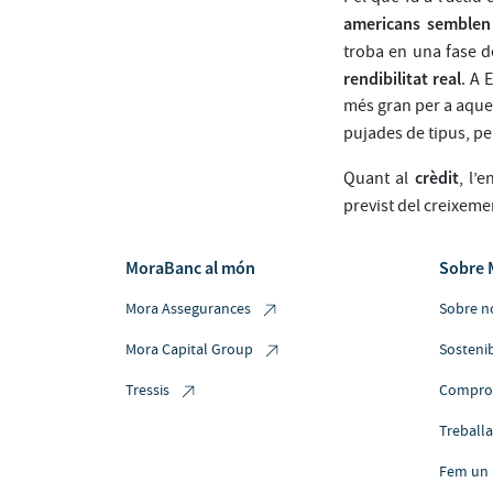
americans semblen a
troba en una fase de
rendibilitat real
. A 
més gran per a aques
pujades de tipus, pe
crèdit
Quant al
, l’
previst del creixeme
MoraBanc al món
Sobre 
Mora Assegurances
Sobre n
Mora Capital Group
Sostenib
Tressis
Comprom
Treball
Fem un 