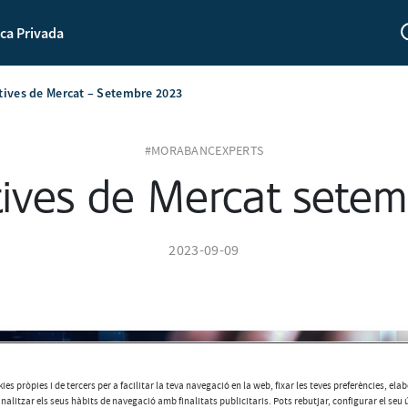
ca Privada
tives de Mercat – Setembre 2023
#MORABANCEXPERTS
tives de Mercat setem
2023-09-09
ies pròpies i de tercers per a facilitar la teva navegació en la web, fixar les teves preferències, el
analitzar els seus hàbits de navegació amb finalitats publicitaris. Pots rebutjar, configurar el seu 