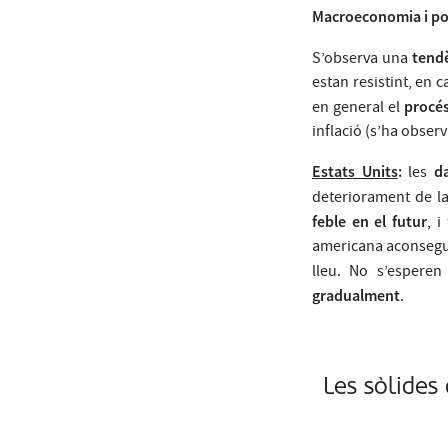
Macroeconomia i po
tendè
S’observa una
estan resistint, en c
procés
en general el
inflació (s’ha obser
Estats Units
:
da
les
deteriorament de l
feble en el futur
, 
americana aconseguei
lleu. No s’espere
gradualment
.
Les sòlides