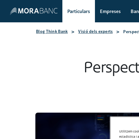
Particulars
Empreses
Ban
Blog Think Bank
Visió dels experts
Perspec
Perspec
Utilitzem cook
estadística i 