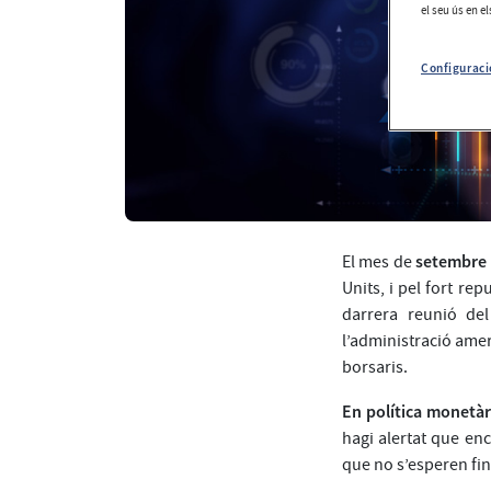
el seu ús en e
Configuraci
setembre 
El mes de
Units, i pel fort re
darrera reunió de
l’administració amer
borsaris.
En política monetàr
hagi alertat que enc
que no s’esperen fin