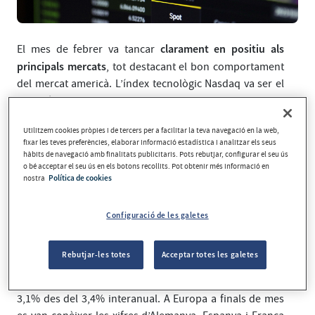
clarament en positiu als
El mes de febrer va tancar
principals mercats
, tot destacant el bon comportament
del mercat americà. L’índex tecnològic Nasdaq va ser el
que més va pujar, un 6,12%, i l’S&P 500 es va quedar una
mica per sota tot i que va pujar més d’un 5%. Des
Utilitzem cookies pròpies i de tercers per a facilitar la teva navegació en la web,
d’Europa les borses també van pujar amb força i
fixar les teves preferències, elaborar informació estadística i analitzar els seus
l’Eurostoxx va pujar quasi un 5% gràcies al bon
hàbits de navegació amb finalitats publicitaris. Pots rebutjar, configurar el seu ús
comportament d’Itàlia. Des d’Àsia el mes de febrer
o bé acceptar el seu ús en els botons recollits. Pot obtenir més informació en
nostra
Política de cookies
novament va destacar pel bon comportament de la
borsa japonesa. El Nikkei va pujar quasi un 8% i ja
Configuració de les galetes
portaria més d’un 16% de l’any.
va posar de
A nivell macroeconòmic, el mes de febrer es
Rebutjar-les totes
Acceptar totes les galetes
relleu la desacceleració de la inflació
. L’IPC nord-
americà, tot i decebre el mercat, es va moderar fins al
3,1% des del 3,4% interanual. A Europa a finals de mes