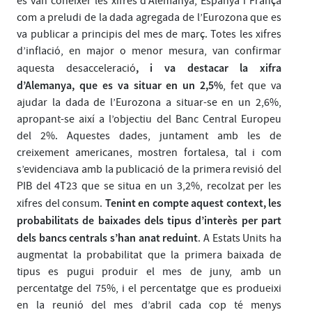
es van conèixer les xifres d’Alemanya, Espanya i França
com a preludi de la dada agregada de l’Eurozona que es
va publicar a principis del mes de març. Totes les xifres
d’inflació, en major o menor mesura, van confirmar
, i va destacar la xifra
aquesta desacceleració
d’Alemanya, que es va situar en un 2,5%
, fet que va
ajudar la dada de l’Eurozona a situar-se en un 2,6%,
apropant-se així a l’objectiu del Banc Central Europeu
del 2%. Aquestes dades, juntament amb les de
creixement americanes, mostren fortalesa, tal i com
s’evidenciava amb la publicació de la primera revisió del
PIB del 4T23 que se situa en un 3,2%, recolzat per les
Tenint en compte aquest context, les
xifres del consum.
probabilitats de baixades dels tipus d’interès per part
dels bancs centrals s’han anat reduint
. A Estats Units ha
augmentat la probabilitat que la primera baixada de
tipus es pugui produir el mes de juny, amb un
percentatge del 75%, i el percentatge que es produeixi
en la reunió del mes d’abril cada cop té menys