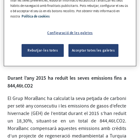
fixar les teves preferències, elaborar informació estadística i analitzar els seus
hàbits de navegació amb finalitats publicitaris. Pots rebutjar, configurar el seu ús
o bé acceptar el seu ús en els botons recollits. Pot obtenir més informació en
nostra
Política de cookies
Configuració de les galetes
Rebutjar-les totes
Acceptar totes les galetes
Durant l’any 2015 ha reduït les seves emissions fins a
844,46t.CO2
El Grup MoraBanc ha calculat la seva petjada de carboni
per setè any consecutiu i les emissions de gasos d’efecte
hivernacle (GEH) de l’entitat durant el 2015 s’han reduït
un 18,30%, situant-se en un total de 844,46t.CO2.
MoraBanc compensarà aquestes emissions amb crèdits
d’un projecte de regeneració mediambiental a Turquia