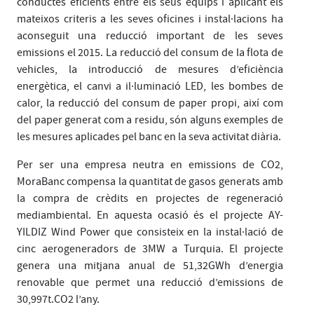
conductes eficients entre els seus equips i aplicant els
mateixos criteris a les seves oficines i instal·lacions ha
aconseguit una reducció important de les seves
emissions el 2015. La reducció del consum de la flota de
vehicles, la introducció de mesures d’eficiència
energètica, el canvi a il·luminació LED, les bombes de
calor, la reducció del consum de paper propi, així com
del paper generat com a residu, són alguns exemples de
les mesures aplicades pel banc en la seva activitat diària.
Per ser una empresa neutra en emissions de CO2,
MoraBanc compensa la quantitat de gasos generats amb
la compra de crèdits en projectes de regeneració
mediambiental. En aquesta ocasió és el projecte AY-
YILDIZ Wind Power que consisteix en la instal·lació de
cinc aerogeneradors de 3MW a Turquia. El projecte
genera una mitjana anual de 51,32GWh d’energia
renovable que permet una reducció d’emissions de
30,997t.CO2 l’any.