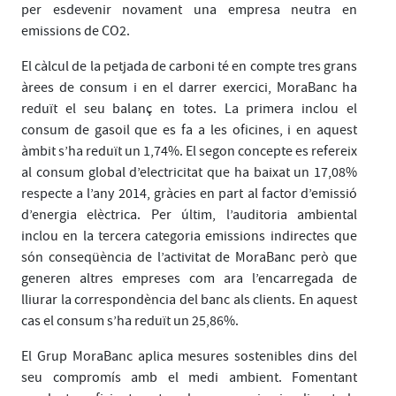
per esdevenir novament una empresa neutra en
emissions de CO2.
El càlcul de la petjada de carboni té en compte tres grans
àrees de consum i en el darrer exercici, MoraBanc ha
reduït el seu balanç en totes. La primera inclou el
consum de gasoil que es fa a les oficines, i en aquest
àmbit s’ha reduït un 1,74%. El segon concepte es refereix
al consum global d’electricitat que ha baixat un 17,08%
respecte a l’any 2014, gràcies en part al factor d’emissió
d’energia elèctrica. Per últim, l’auditoria ambiental
inclou en la tercera categoria emissions indirectes que
són conseqüència de l’activitat de MoraBanc però que
generen altres empreses com ara l’encarregada de
lliurar la correspondència del banc als clients. En aquest
cas el consum s’ha reduït un 25,86%.
El Grup MoraBanc aplica mesures sostenibles dins del
seu compromís amb el medi ambient. Fomentant