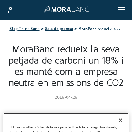
MoraBanc redueix la seva petjada de carboni un 18% i es manté com a empresa neutra en emissions de CO2
Blog Think Bank
Sala de premsa
MoraBanc redueix la seva
petjada de carboni un 18% i
es manté com a empresa
neutra en emissions de CO2
2016-04-26
Utilitzem cookies pròpies i de tercers per a facilitar la teva navegació en la web,