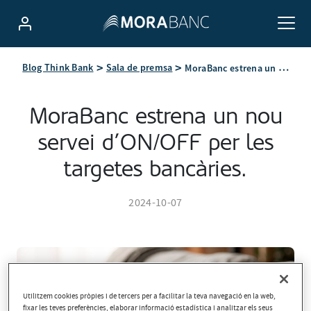
MoraBanc estrena un nou servei d’ON/OFF per les targetes bancàries.
Blog Think Bank
Sala de premsa
MoraBanc estrena un nou
servei d’ON/OFF per les
targetes bancàries.
2024-10-07
Utilitzem cookies pròpies i de tercers per a facilitar la teva navegació en la web,
fixar les teves preferències, elaborar informació estadística i analitzar els seus