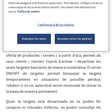
hàbits de navegació amb finalitats publicitaris. Pots rebutjar, configurar el seu ús
o bé acceptar el seu ús en els botons recollits. Pot obtenir més informació en
nostra
Política de cookies
Configuració de les galetes
Rebutjar-les totes
Acceptar totes les galetes
MoraBanc suma una innovació més a Andorra en la seva
oferta de productes i serveis i, a partir d’ara, permet als
seus clients i clientes l’opció d’activar i desactivar les
seves targetes bancàries de manera instantània. El servei
ON/OFF de targetes permet bloquejar la targeta
temporalment en situacions de possible pèrdua,
robatori o ús no autoritzat sense necessitat de donar-la
la baixa de manera permanent.
Quan la targeta està desactivada no es poden fer
compres ni retirades d’efectiu, es poden consultar els