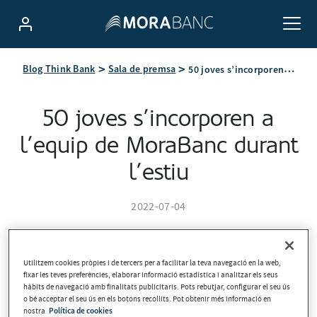
50 joves s’incorporen a l’equip de MoraBanc durant l’estiu
Blog Think Bank
Sala de premsa
50 joves s’incorporen a
l’equip de MoraBanc durant
l’estiu
2022-07-04
Utilitzem cookies pròpies i de tercers per a facilitar la teva navegació en la web,
fixar les teves preferències, elaborar informació estadística i analitzar els seus
hàbits de navegació amb finalitats publicitaris. Pots rebutjar, configurar el seu ús
o bé acceptar el seu ús en els botons recollits. Pot obtenir més informació en
nostra
Política de cookies