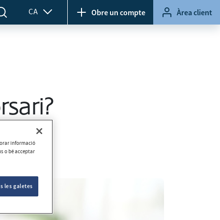
CA
Obre un compte
Àrea client
rsari?
aborar informació
ús o bé acceptar
s les galetes