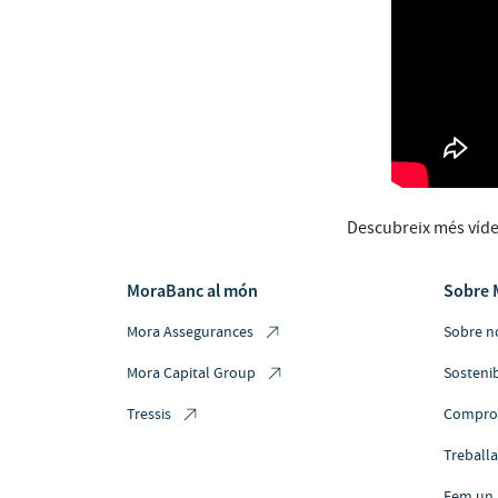
Descubreix més víd
MoraBanc al món
Sobre 
Mora Assegurances
Sobre n
Mora Capital Group
Sostenib
Tressis
Comprom
Treball
Fem un 