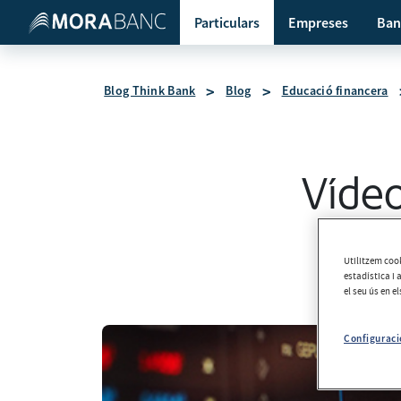
Particulars
Empreses
Ban
Blog Think Bank
Blog
Educació financera
Vídeo
Utilitzem cook
estadística i 
el seu ús en e
Configuraci