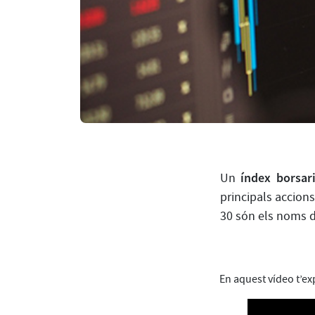
índex borsar
Un
principals accion
30 són els noms d
En aquest vídeo t’ex