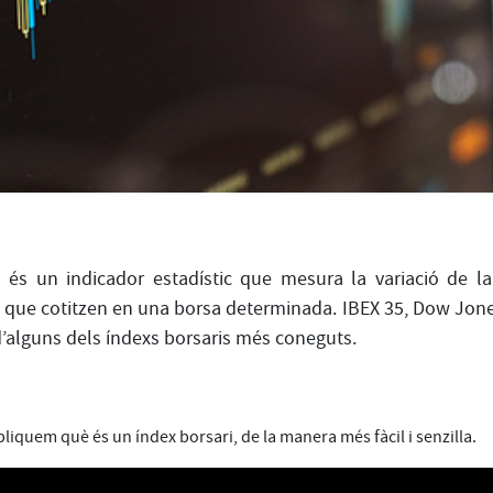
i
és un indicador estadístic que mesura la variació de la 
s que cotitzen en una borsa determinada. IBEX 35, Dow Jon
’alguns dels índexs borsaris més coneguts.
pliquem què és un índex borsari, de la manera més fàcil i senzilla.