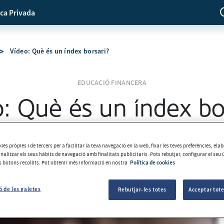
ca Privada
Vídeo: Què és un índex borsari?
EDUCACIÓ FINANCERA
: Què és un índex bo
Equip MoraBanc
2017-07-03
ies pròpies i de tercers per a facilitar la teva navegació en la web, fixar les teves preferències, el
analitzar els seus hàbits de navegació amb finalitats publicitaris. Pots rebutjar, configurar el seu 
ls botons recollits. Pot obtenir més informació en nostra
Política de cookies
ó de les galetes
Rebutjar-les totes
Acceptar tote