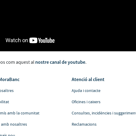
nostre canal de youtube
eos com aquest al
.
MoraBanc
Atenció al client
osaltres
Ajuda i contacte
ilitat
Oficines i caixers
ís amb la comunitat
Consultes, incidències i suggerimen
a amb nosaltres
Reclamacions
país nou