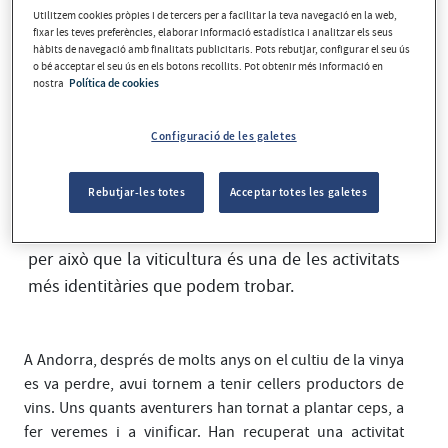
Utilitzem cookies pròpies i de tercers per a facilitar la teva navegació en la web,
fixar les teves preferències, elaborar informació estadística i analitzar els seus
hàbits de navegació amb finalitats publicitaris. Pots rebutjar, configurar el seu ús
o bé acceptar el seu ús en els botons recollits. Pot obtenir més informació en
nostra
Política de cookies
Configuració de les galetes
Rebutjar-les totes
Acceptar totes les galetes
Diuen que quan tastes un vi et beus un territori,
una cultura, una manera de ser, i de fer. Potser és
per això que la viticultura és una de les activitats
més identitàries que podem trobar.
A Andorra, després de molts anys on el cultiu de la vinya
es va perdre, avui tornem a tenir cellers productors de
vins. Uns quants aventurers han tornat a plantar ceps, a
fer veremes i a vinificar. Han recuperat una activitat