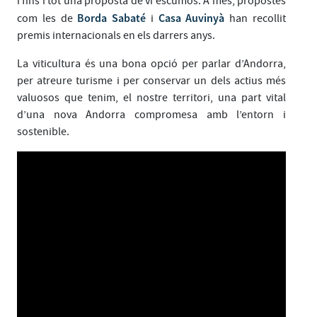
i fins i tot una proposta de vi escumós. A més, propostes
Borda Sabaté
Casa Auvinyà
com les de
i
han recollit
premis internacionals en els darrers anys.
La viticultura és una bona opció per parlar d’Andorra,
per atreure turisme i per conservar un dels actius més
valuosos que tenim, el nostre territori, una part vital
d’una nova Andorra compromesa amb l’entorn i
sostenible.