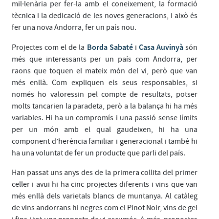
mil·lenària per fer-la amb el coneixement, la formació
tècnica i la dedicació de les noves generacions, i això és
fer una nova Andorra, fer un país nou.
Borda Sabaté
Casa Auvinyà
Projectes com el de la
i
són
més que interessants per un país com Andorra, per
raons que toquen el mateix món del vi, però que van
més enllà. Com expliquen els seus responsables, si
només ho valoressin pel compte de resultats, potser
molts tancarien la paradeta, però a la balança hi ha més
variables. Hi ha un compromís i una passió sense límits
per un món amb el qual gaudeixen, hi ha una
component d’herència familiar i generacional i també hi
ha una voluntat de fer un producte que parli del país.
Han passat uns anys des de la primera collita del primer
celler i avui hi ha cinc projectes diferents i vins que van
més enllà dels varietals blancs de muntanya. Al catàleg
de vins andorrans hi negres com el Pinot Noir, vins de gel