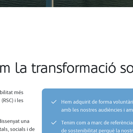
m la transformació so
bilitat més
 (RSC) i les
Hem adquirit de forma voluntàr
amb les nostres audiències i amb
dissenyat una
Tenim com a marc de referència 
ls, socials i de
de sostenibilitat perquè la nostr