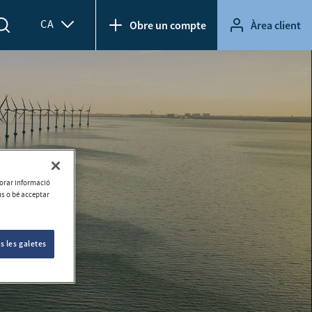
CA
Obre un compte
Àrea client
aborar informació
ús o bé acceptar
s les galetes