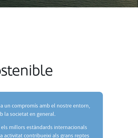
stenible
ia un compromís amb el nostre entorn,
 la societat en general.
els millors estàndards internacionals
a activitat contribueixi als grans reptes