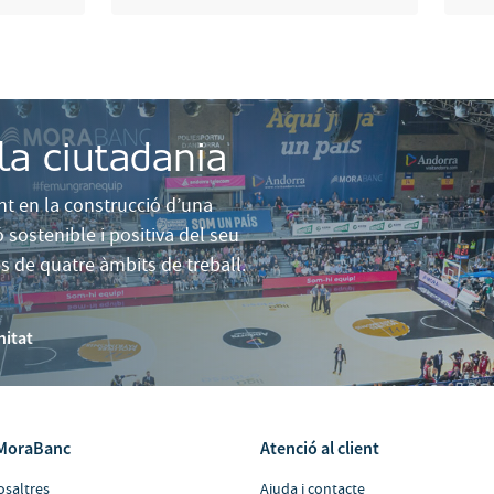
a ciutadania
nt en la construcció d’una
sostenible i positiva del seu
es de quatre àmbits de treball.
nitat
MoraBanc
Atenció al client
osaltres
Ajuda i contacte