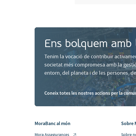
Ens bolquem amb l
Tenim la vocació de contribuir activame
societat més compromesa amb la gestió 
entorn, del planeta i de les persones, d
Coneix totes les nostres accions per la comu
MoraBanc al món
Sobre 
Mora Assegurances
Sobre n