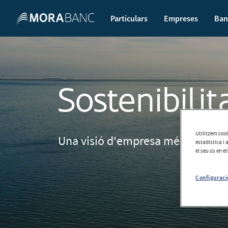
Particulars
Empreses
Ban
Sostenibilit
Utilitzem cook
Una visió d'empresa més enllà de 
estadística i 
el seu ús en e
Configuraci