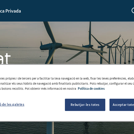
ca Privada
at
ies pròpies i de tercers per a facilitar la teva navegació en la web, fixar les teves preferències, el
les portes del banc
analitzar els seus hàbits de navegació amb finalitats publicitaris. Pots rebutjar, configurar el seu 
ls botons recollits. Pot obtenir més informació en nostra
Política de cookies
ó de les galetes
Rebutjar-les totes
Acceptar tote