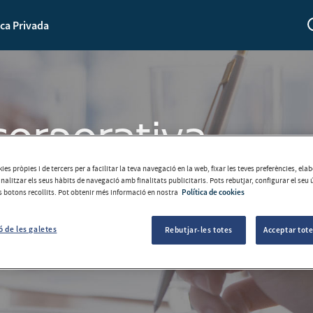
ca Privada
corporativa
ies pròpies i de tercers per a facilitar la teva navegació en la web, fixar les teves preferències, el
analitzar els seus hàbits de navegació amb finalitats publicitaris. Pots rebutjar, configurar el seu 
ls botons recollits. Pot obtenir més informació en nostra
Política de cookies
ó de les galetes
Rebutjar-les totes
Acceptar tote