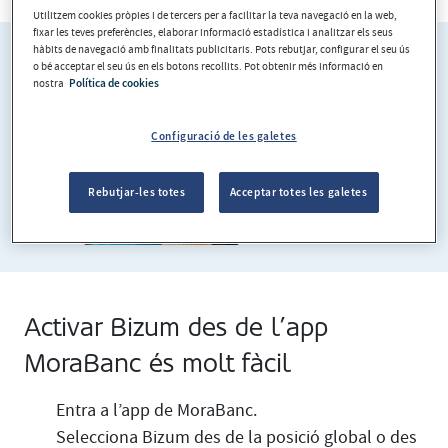
Utilitzem cookies pròpies i de tercers per a facilitar la teva navegació en la web,
fixar les teves preferències, elaborar informació estadística i analitzar els seus
hàbits de navegació amb finalitats publicitaris. Pots rebutjar, configurar el seu ús
o bé acceptar el seu ús en els botons recollits. Pot obtenir més informació en
nostra
Política de cookies
Configuració de les galetes
Rebutjar-les totes
Acceptar totes les galetes
Activar Bizum des de l’app
MoraBanc és molt fàcil
Entra a l’app de MoraBanc.
Selecciona Bizum des de la posició global o des