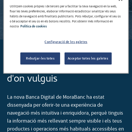
Utilitzem cookies pròpies i de tercers per a facilitar la teva navegació en la web,
fixar les teves preferències, elaborar informació estadística i analitzar els seus
hàbits de navegació amb finalitats publicitaris. Pots rebutjar, configurar el seu ús
o bé acceptar el seu ús en els botons recollits. Pot obtenir més informació en
nostra
Política de cookies
Configuració de les galetes
Consulta i fes les teves
Rebutjar-les totes
Acceptar totes les galetes
gestions quan vulguis, des
d'on vulguis
La nova Banca Digital de MoraBanc ha estat
dissenyada per oferir-te una experiència de
navegació més intuïtiva i enriquidora, perquè tinguis
la informació més rellevant sempre visible i els teus
productes i operacions més habituals accessibles en