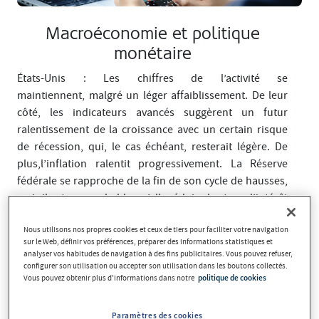
Macroéconomie et politique
monétaire
États-Unis : Les chiffres de l’activité se
maintiennent, malgré un léger affaiblissement. De leur
côté, les indicateurs avancés suggèrent un futur
ralentissement de la croissance avec un certain risque
de récession, qui, le cas échéant, resterait légère. De
plus,l’inflation ralentit progressivement. La Réserve
fédérale se rapproche de la fin de son cycle de hausses,
mais il est peu probable qu’elle réduise les taux d’intérêt
cette année, étant donné la résistance de l’inflation.
Nous utilisons nos propres cookies et ceux de tiers pour faciliter votre navigation
Le marché du travail se détend également
sur le Web, définir vos préférences, préparer des informations statistiques et
progressivement, mais conserve des niveaux trop élevés.
analyser vos habitudes de navigation à des fins publicitaires. Vous pouvez refuser,
configurer son utilisation ou accepter son utilisation dans les boutons collectés.
Une faible croissance est attendue aux États-Unis en
Vous pouvez obtenir plus d'informations dans notre
politique de cookies
raison d'une politique monétaire toujours restrictive,
mais aussi en raison de l'impact de la crise bancaire, qui
Paramètres des cookies