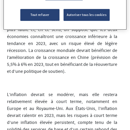
affectera l'octroi de crédit et finira donc par impacter la
croissance.
Tout refuser
Autoriser tous les cookies
Dans la zone euro, la croissance devrait également être
plus faible et, en ce sens, on suppose que les deux
économies connaîtront une croissance inférieure à la
tendance en 2023, avec un risque élevé de légère
récession. La croissance mondiale devrait bénéficier de
l’amélioration de la croissance en Chine (prévision de
5,5% à 6% en 2023, tout en bénéficiant de la réouverture
et d’une politique de soutien).
L’inflation devrait se modérer, mais elle restera
relativement élevée à court terme, notamment en
Europe et au Royaume-Uni. Aux États-Unis, l’inflation
devrait ralentir en 2023, mais les risques à court terme
d’une inflation élevée persistent, compte tenu de la
solidité des services de base et d’un certain rebond des