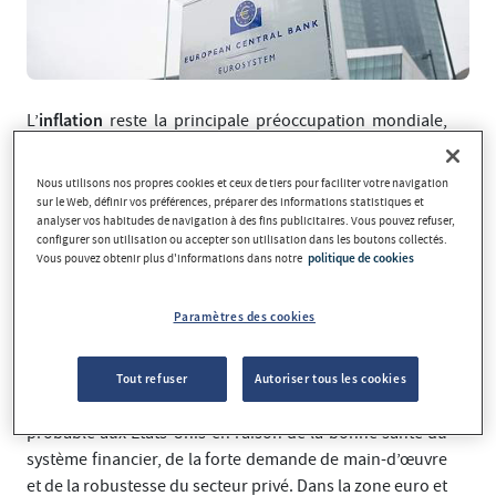
inflation
L’
reste la principale préoccupation mondiale,
même dans un contexte de dynamiques géopolitiques
complexes qui comprend, entre autres, des conflits
Nous utilisons nos propres cookies et ceux de tiers pour faciliter votre navigation
militaires en Ukraine et une tension territoriale entre la
sur le Web, définir vos préférences, préparer des informations statistiques et
analyser vos habitudes de navigation à des fins publicitaires. Vous pouvez refuser,
Chine et Taïwan. L’évolution de l’inflation et les réponses
configurer son utilisation ou accepter son utilisation dans les boutons collectés.
adaptées des banques centrales devraient rester le
Vous pouvez obtenir plus d'informations dans notre
politique de cookies
thème dominant en 2023.
Paramètres des cookies
inflation et la
Compte tenu de l’interaction entre l’
politique monétaire
, beaucoup envisagent une
récession, comme conséquence du durcissement des
Tout refuser
Autoriser tous les cookies
conditions financières. Une récession est moins
probable aux États-Unis en raison de la bonne santé du
système financier, de la forte demande de main-d’œuvre
et de la robustesse du secteur privé. Dans la zone euro et