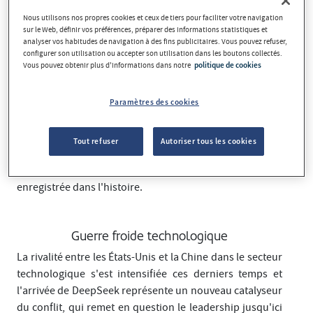
entreprise a réussi à développer un modèle d'IA capable
Nous utilisons nos propres cookies et ceux de tiers pour faciliter votre navigation
sur le Web, définir vos préférences, préparer des informations statistiques et
de concurrencer directement les géants nord-
analyser vos habitudes de navigation à des fins publicitaires. Vous pouvez refuser,
un coût et une
américains, en se distinguant par
configurer son utilisation ou accepter son utilisation dans les boutons collectés.
efficacité sans précédent.
L'application est rapidement
Vous pouvez obtenir plus d'informations dans notre
politique de cookies
devenue la plus téléchargée de l'App Store aux États-
Unis, ce qui a déclenché l'alarme à Wall Street. Au total,
Paramètres des cookies
27 janvier
Nasdaq 100
3,07%
le
dernier, le
a chuté de
et
Nvidia
16,9%
les actions de
vont baisser de
, se
Tout refuser
Autoriser tous les cookies
600 milliards de
traduisant par une perte de plus de
dollars
en capitalisation boursière, la plus grande perte
enregistrée dans l'histoire.
Guerre froide technologique
La rivalité entre les États-Unis et la Chine dans le secteur
technologique s'est intensifiée ces derniers temps et
l'arrivée de DeepSeek représente un nouveau catalyseur
du conflit, qui remet en question le leadership jusqu'ici