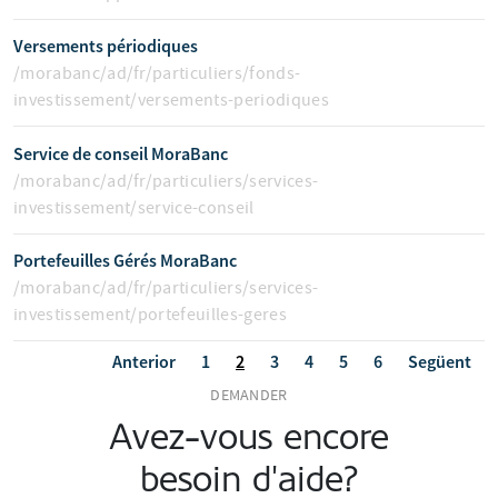
Versements périodiques
/morabanc/ad/fr/particuliers/fonds-
investissement/versements-periodiques
Service de conseil MoraBanc
/morabanc/ad/fr/particuliers/services-
investissement/service-conseil
Portefeuilles Gérés MoraBanc
/morabanc/ad/fr/particuliers/services-
investissement/portefeuilles-geres
Anterior
1
2
3
4
5
6
Següent
DEMANDER
Avez-vous encore
besoin d'aide?