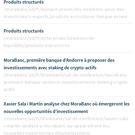
Produits structurés
/morabanc/ad/fr/banque-privee/des-solutions-pour-des-
investisseurs-experts/produits-estructures-banque-privee
Produits structurés
/morabanc/ad/fr/enterprises/solutions-de-
liquidites/produits-estructures
MoraBanc, première banque d’Andorre à proposer des
investissements avec staking de crypto-actifs
/morabanc/ad/fr/thinkbank/sal-de-conference/morabanc-
premiere-banque-andorre-investissements-staking-crypto-
actifs
Xavier Sala i Martín analyse chez MoraBanc où émergeront les
nouvelles opportunités d’investissement
/morabanc/ad/fr/thinkbank/sal-de-conference/xavier-sala-
i-martin-analyse-a-morabanc-ou-apparaitront-les-
nouvelles-opportunites-dinvestissement