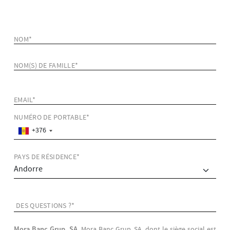
NOM*
NOM(S) DE FAMILLE*
EMAIL*
NUMÉRO DE PORTABLE*
+376
PAYS DE RÉSIDENCE*
DES QUESTIONS ?*
Mora Banc Grup, SA,
Mora Banc Grup, SA, dont le siège social est