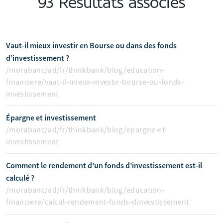
93 Résultats associés
Vaut-il mieux investir en Bourse ou dans des fonds
d’investissement ?
/morabanc/ad/fr/thinkbank/blog/education-
financiere/vaut-il-mieux-investir-bourse-ou-fonds-
investissement
Épargne et investissement
/morabanc/ad/fr/thinkbank/blog/epargne-et-
investissement
Comment le rendement d’un fonds d’investissement est-il
calculé ?
/morabanc/ad/fr/thinkbank/blog/education-
financiere/calcul-rendement-fonds-dinvestissement