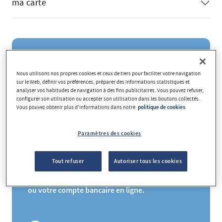
ma carte
Recommandations générales
Nous utilisons nos propres cookies et ceux de tiers pour faciliter votre navigation
sur le Web, définir vos préférences, préparer des informations statistiques et
analyser vos habitudes de navigation à des fins publicitaires. Vous pouvez refuser,
configurer son utilisation ou accepter son utilisation dans les boutons collectés.
Vous pouvez obtenir plus d'informations dans notre
politique de cookies
Vérifiez régulièrement vos relevés et transactions
de carte
Paramètres des cookies
Vous pourrez détecter toute erreur en comparant
vos relevés avec les reçus des établissements. De
Tout refuser
Autoriser tous les cookies
vous pouvez consulter d'un seul coup d'œil
plus,
les transactions de votre carte via l'application
ou votre compte bancaire en ligne.