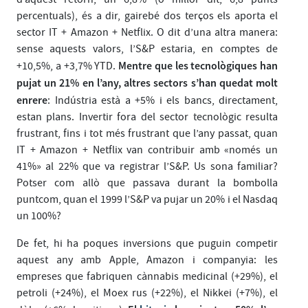
percentuals), és a dir, gairebé dos terços els aporta el
sector IT + Amazon + Netflix. O dit d’una altra manera:
sense aquests valors, l’S&P estaria, en comptes de
Mentre que les tecnològiques han
+10,5%, a +3,7% YTD.
pujat un 21% en l’any, altres sectors s’han quedat molt
enrere
: Indústria està a +5% i els bancs, directament,
estan plans. Invertir fora del sector tecnològic resulta
frustrant, fins i tot més frustrant que l’any passat, quan
IT + Amazon + Netflix van contribuir amb «només un
41%» al 22% que va registrar l’S&P. Us sona familiar?
Potser com allò que passava durant la bombolla
puntcom, quan el 1999 l’S&P va pujar un 20% i el Nasdaq
un 100%?
De fet, hi ha poques inversions que puguin competir
aquest any amb Apple, Amazon i companyia: les
empreses que fabriquen cànnabis medicinal (+29%), el
petroli (+24%), el Moex rus (+22%), el Nikkei (+7%), el