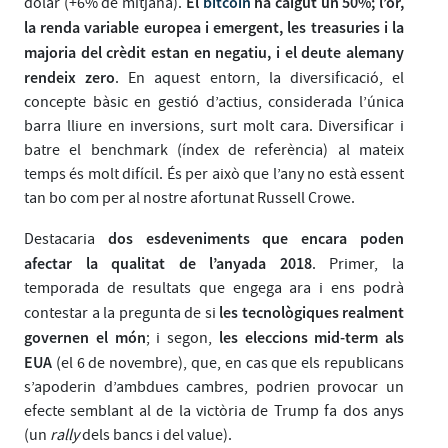
El
bitcoin
ha caigut un 50%; l’or,
dòlar (+6% de mitjana).
la renda variable europea i emergent, les treasuries i la
majoria del crèdit estan en negatiu, i el deute alemany
rendeix zero
. En aquest entorn, la diversificació, el
concepte bàsic en gestió d’actius, considerada l’única
barra lliure en inversions, surt molt cara. Diversificar i
batre el benchmark (índex de referència) al mateix
temps és molt difícil. És per això que l’any no està essent
tan bo com per al nostre afortunat Russell Crowe.
dos esdeveniments que encara poden
Destacaria
afectar la qualitat de l’anyada 2018
. Primer, la
temporada de resultats que engega ara i ens podrà
les tecnològiques realment
contestar a la pregunta de si
governen el món
les eleccions mid-term als
; i segon,
EUA
(el 6 de novembre), que, en cas que els republicans
s’apoderin d’ambdues cambres, podrien provocar un
efecte semblant al de la victòria de Trump fa dos anys
(un
rally
dels bancs i del value).