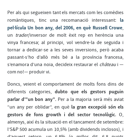
Per als qui segueixen tant els mercats com les comèdies
la
romàntiques, tinc una recomanació interessant:
pel·lícula Un bon any, del 2006, en què Russell Crowe
,
un
trader
/inversor de molt èxit rep en herència una
vinya francesa; al principi, vol vendre-la de seguida i
tornar a dedicar-se a les seves inversions, però acaba
passant-s’ho d’allò més bé a la província francesa,
s’enamora d’una noia, decideix restaurar el
château
i —
com no!— produir vi.
Doncs, veient el comportament de molts fons dins de
dubto que els gestors puguin
diferents categories,
parlar d’”un bon any”
. Per a la majoria serà més aviat
la gran excepció són els
“un any per oblidar”, en què
gestors de fons growth i del sector tecnològic
. O,
almenys, així és la situació en el tancament de setembre:
l’S&P 500 acumula un 10,5% (amb dividends inclosos), i
d’aquest retorn, un 6,8% (o millor dit, 6,8 punts