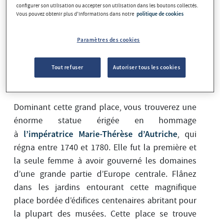
touristiques, trois jours sont suffisants. Mais
configurer son utilisation ou accepter son utilisation dans les boutons collectés.
Vous pouvez obtenir plus d'informations dans notre
politique de cookies
vous aurez très certainement envie de rester plus
longtemps, car Vienne regorge de possibilités.
Paramètres des cookies
Voici les incontournables à visiter lors d’un long
week-end.
Tout refuser
Autoriser tous les cookies
Maria-Theresien Platz
Dominant cette grand place, vous trouverez une
énorme statue érigée en hommage
l’impératrice Marie-Thérèse d’Autriche
à
, qui
régna entre 1740 et 1780. Elle fut la première et
la seule femme à avoir gouverné les domaines
d’une grande partie d’Europe centrale. Flânez
dans les jardins entourant cette magnifique
place bordée d’édifices centenaires abritant pour
la plupart des musées. Cette place se trouve