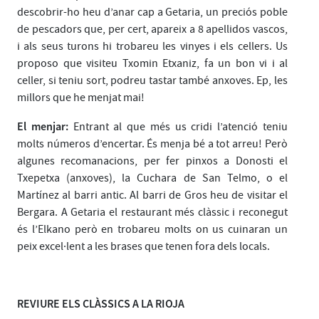
descobrir-ho heu d’anar cap a Getaria, un preciós poble
de pescadors que, per cert, apareix a 8 apellidos vascos,
i als seus turons hi trobareu les vinyes i els cellers. Us
proposo que visiteu Txomin Etxaniz, fa un bon vi i al
celler, si teniu sort, podreu tastar també anxoves. Ep, les
millors que he menjat mai!
El menjar:
Entrant al que més us cridi l’atenció teniu
molts números d’encertar. És menja bé a tot arreu! Però
algunes recomanacions, per fer pinxos a Donosti el
Txepetxa (anxoves), la Cuchara de San Telmo, o el
Martínez al barri antic. Al barri de Gros heu de visitar el
Bergara. A Getaria el restaurant més clàssic i reconegut
és l’Elkano però en trobareu molts on us cuinaran un
peix excel·lent a les brases que tenen fora dels locals.
REVIURE ELS CLÀSSICS A LA RIOJA