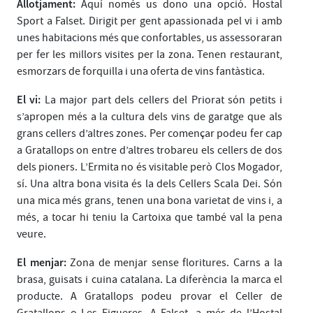
Allotjament:
Aquí només us dono una opció. Hostal
Sport a Falset. Dirigit per gent apassionada pel vi i amb
unes habitacions més que confortables, us assessoraran
per fer les millors visites per la zona. Tenen restaurant,
esmorzars de forquilla i una oferta de vins fantàstica.
El vi:
La major part dels cellers del Priorat són petits i
s’apropen més a la cultura dels vins de garatge que als
grans cellers d’altres zones. Per començar podeu fer cap
a Gratallops on entre d’altres trobareu els cellers de dos
dels pioners. L’Ermita no és visitable però Clos Mogador,
sí. Una altra bona visita és la dels Cellers Scala Dei. Són
una mica més grans, tenen una bona varietat de vins i, a
més, a tocar hi teniu la Cartoixa que també val la pena
veure.
El menjar:
Zona de menjar sense floritures. Carns a la
brasa, guisats i cuina catalana. La diferència la marca el
producte. A Gratallops podeu provar el Celler de
Gratallops o Les Figueres. A Falset, a més de l’Hostal