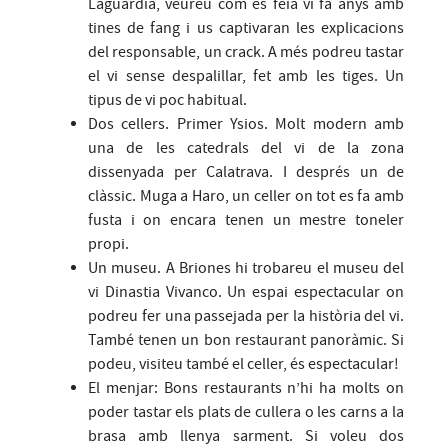
Laguardia, veureu com es feia vi fa anys amb
tines de fang i us captivaran les explicacions
del responsable, un crack. A més podreu tastar
el vi sense despalillar, fet amb les tiges. Un
tipus de vi poc habitual.
Dos cellers. Primer Ysios. Molt modern amb
una de les catedrals del vi de la zona
dissenyada per Calatrava. I després un de
clàssic. Muga a Haro, un celler on tot es fa amb
fusta i on encara tenen un mestre toneler
propi.
Un museu. A Briones hi trobareu el museu del
vi Dinastia Vivanco. Un espai espectacular on
podreu fer una passejada per la història del vi.
També tenen un bon restaurant panoràmic. Si
podeu, visiteu també el celler, és espectacular!
El menjar: Bons restaurants n’hi ha molts on
poder tastar els plats de cullera o les carns a la
brasa amb llenya sarment. Si voleu dos