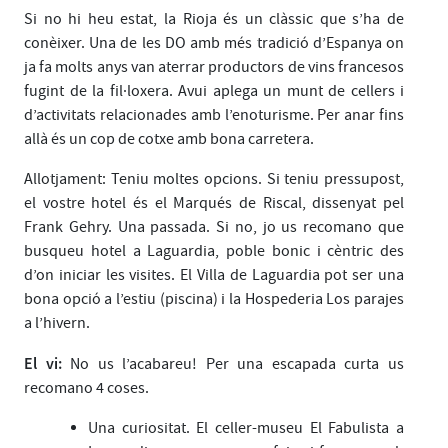
Si no hi heu estat, la Rioja és un clàssic que s’ha de
conèixer. Una de les DO amb més tradició d’Espanya on
ja fa molts anys van aterrar productors de vins francesos
fugint de la fil·loxera. Avui aplega un munt de cellers i
d’activitats relacionades amb l’enoturisme. Per anar fins
allà és un cop de cotxe amb bona carretera.
Allotjament: Teniu moltes opcions. Si teniu pressupost,
el vostre hotel és el Marqués de Riscal, dissenyat pel
Frank Gehry. Una passada. Si no, jo us recomano que
busqueu hotel a Laguardia, poble bonic i cèntric des
d’on iniciar les visites. El Villa de Laguardia pot ser una
bona opció a l’estiu (piscina) i la Hospederia Los parajes
a l’hivern.
El vi:
No us l’acabareu! Per una escapada curta us
recomano 4 coses.
Una curiositat. El celler-museu El Fabulista a