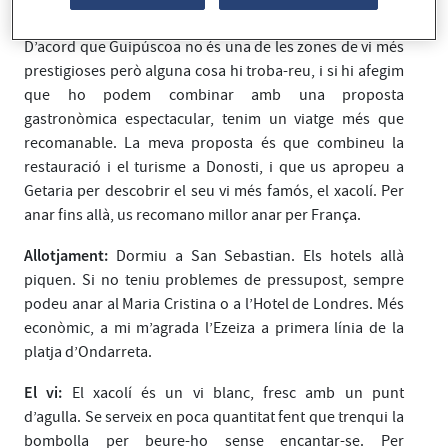
XACOLÍ I PINXOS A GUIPÚSCOA
D’acord que Guipúscoa no és una de les zones de vi més
prestigioses però alguna cosa hi troba-reu, i si hi afegim
que ho podem combinar amb una proposta
gastronòmica espectacular, tenim un viatge més que
recomanable. La meva proposta és que combineu la
restauració i el turisme a Donosti, i que us apropeu a
Getaria per descobrir el seu vi més famós, el xacolí. Per
anar fins allà, us recomano millor anar per França.
Allotjament:
Dormiu a San Sebastian. Els hotels allà
piquen. Si no teniu problemes de pressupost, sempre
podeu anar al Maria Cristina o a l’Hotel de Londres. Més
econòmic, a mi m’agrada l’Ezeiza a primera línia de la
platja d’Ondarreta.
El vi:
El xacolí és un vi blanc, fresc amb un punt
d’agulla. Se serveix en poca quantitat fent que trenqui la
bombolla per beure-ho sense encantar-se. Per