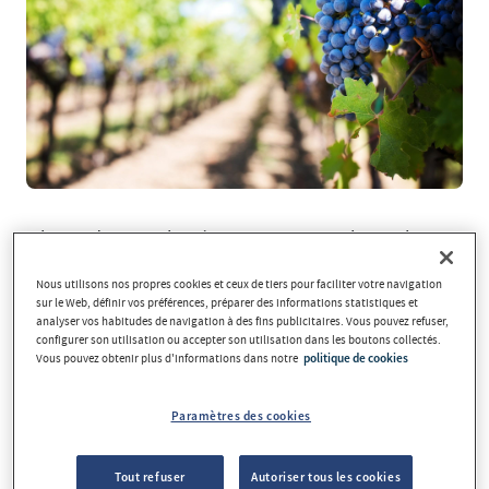
El mes de setembre és un mes especial si parlem
de vi i de cellers. Comença la verema, i en
Nous utilisons nos propres cookies et ceux de tiers pour faciliter votre navigation
aquesta època de l’any les vinyes estan
sur le Web, définir vos préférences, préparer des informations statistiques et
analyser vos habitudes de navigation à des fins publicitaires. Vous pouvez refuser,
espectaculars. Amb aquestes premisses us
configurer son utilisation ou accepter son utilisation dans les boutons collectés.
proposo tres escapades enològiques properes
Vous pouvez obtenir plus d'informations dans notre
politique de cookies
per si voleu rematar les vacances tastant bons
vins.
Paramètres des cookies
Tout refuser
Autoriser tous les cookies