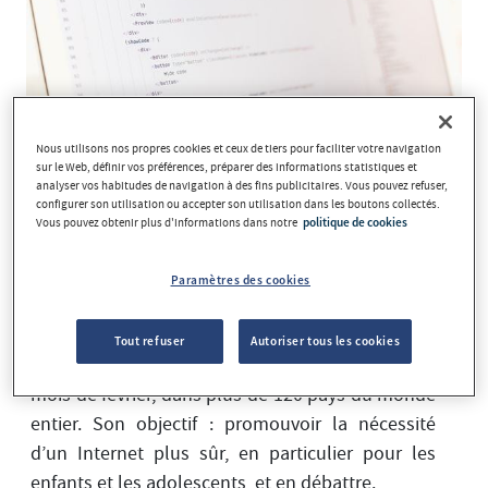
Nous utilisons nos propres cookies et ceux de tiers pour faciliter votre navigation
sur le Web, définir vos préférences, préparer des informations statistiques et
analyser vos habitudes de navigation à des fins publicitaires. Vous pouvez refuser,
configurer son utilisation ou accepter son utilisation dans les boutons collectés.
Vous pouvez obtenir plus d'informations dans notre
politique de cookies
Paramètres des cookies
Journée
Voici le slogan de cette année de la
pour un Internet plus sûr
. Cette journée est
Tout refuser
Autoriser tous les cookies
célébrée tous les ans, le deuxième mardi du
mois de février, dans plus de 120 pays du monde
entier. Son objectif : promouvoir la nécessité
d’un Internet plus sûr, en particulier pour les
enfants et les adolescents, et en débattre.