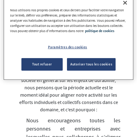
construction d’une société plus engagée dans la
gestion durable et positive de l’environnement,
Nous utilisons nos propres cookies et ceux de tiers pour faciliter votre navigation
sur le Web, définir vos préférences, préparer des informations statistiques et
de la planète et des personnes.
Nous sommes
analyser vos habitudes de navigation à des fins publicitaires. Vous pouvez refuser,
conscients que la réalisation de cet objectif
configurer son utilisation ou accepter son utilisation dans les boutons collectés.
Vous pouvez obtenir plus d'informations dans notre
politique de cookies
nécessite un engagement total et durable de
l’ensemble des organisations qui constituent le
Paramètres des cookies
tissu économique et social des territoires.
Cependant, au vu des priorités des
Tout refuser
Autoriser tous les cookies
gouvernements, des organismes de
réglementation et d’évaluation, des ONG et de la
société en général sur les enjeux de durabilité,
nous pensons que la période actuelle est le
moment idéal pour aligner notre activité sur les
efforts individuels et collectifs consentis dans ce
domaine, et c’est pourquoi :
Nous encourageons toutes les
personnes et entreprises avec