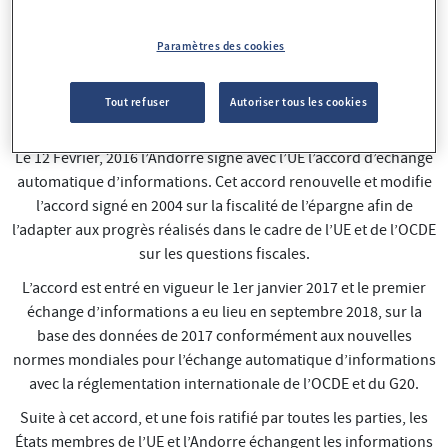
Paramètres des cookies
L’Andorre et l'Union européenne
signent l'accord d'échange
Tout refuser
Autoriser tous les cookies
automatique d'informations fiscales
Le 12 Février, 2016 l’Andorre signe avec l’UE l’accord d’échange
automatique d’informations. Cet accord renouvelle et modifie
l’accord signé en 2004 sur la fiscalité de l’épargne afin de
l’adapter aux progrès réalisés dans le cadre de l’UE et de l’OCDE
sur les questions fiscales.
L’accord est entré en vigueur le 1er janvier 2017 et le premier
échange d’informations a eu lieu en septembre 2018, sur la
base des données de 2017 conformément aux nouvelles
normes mondiales pour l’échange automatique d’informations
avec la réglementation internationale de l’OCDE et du G20.
Suite à cet accord, et une fois ratifié par toutes les parties, les
États membres de l’UE et l’Andorre échangent les informations