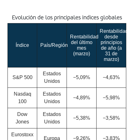
Evolución de los principales índices globales
Rentabilidad
Rentabilidad
desde
del último
principios
Índice
País/Región
mes
de año (a
(marzo)
31 de
marzo)
Estados
S&P 500
−5,09%
−4,63%
Unidos
Nasdaq
Estados
−4,89%
−5,98%
100
Unidos
Dow
Estados
−5,38%
−3,58%
Jones
Unidos
Eurostoxx
Europa
−9,26%
−3,83%