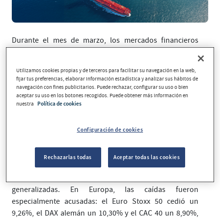
Durante el mes de marzo, los mercados financieros
registraron un notable aumento de la volatilidad,
provocado principalmente por el deterioro del entorno
Utilizamos cookies propias y de terceros para facilitar su navegación en la web,
geopolítico debido al ataque de Estados Unidos e Israel
fijar tus preferencias, elaborar información estadística y analizar sus hábitos de
a Irán y el posterior cierre del estrecho de Ormuz, un
navegación con fines publicitarios. Puede rechazar, configurar su uso o bien
aceptar su uso en los botones recogidos. Puede obtener más información en
punto clave para el comercio mundial de petróleo, gas y
nuestra
Política de cookies
otras materias primas. Este episodio incrementó la
incertidumbre y generó movimientos bruscos tanto en
Configuración de cookies
renta variable como en renta fija. Además, los mercados
europeos de deuda vivieron uno de los meses más
volátiles desde que hay registros.
Rechazarlas todas
Aceptar todas las cookies
En este contexto, las bolsas registraron caídas
generalizadas. En Europa, las caídas fueron
especialmente acusadas: el Euro Stoxx 50 cedió un
9,26%, el DAX alemán un 10,30% y el CAC 40 un 8,90%,