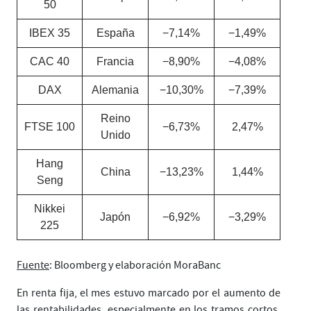
50
IBEX 35
España
−7,14%
−1,49%
CAC 40
Francia
−8,90%
−4,08%
DAX
Alemania
−10,30%
−7,39%
Reino
FTSE 100
−6,73%
2,47%
Unido
Hang
China
−13,23%
1,44%
Seng
Nikkei
Japón
−6,92%
−3,29%
225
Fuente
: Bloomberg y elaboración MoraBanc
En renta fija, el mes estuvo marcado por el aumento de
las rentabilidades, especialmente en los tramos cortos.