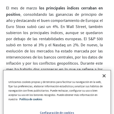
los principales índices cerraban en
El mes de marzo
positivo
, consolidando las ganancias de principio de
año y destacando el buen comportamiento de Europa: el
Euro Stoxx subió casi un 4%. En Wall Street, también
subieron los principales índices, aunque se quedaron
por debajo de las rentabilidades europeas. El S&P 500
subió en torno al 3% y el Nasdaq un 2%. De nuevo, la
evolución de los mercados ha estado marcada por las
intervenciones de los bancos centrales, por los datos de
inflación y por los conflictos geopolíticos. Durante este
mes ha habido dos sorpresas en lo que se refiere a los
la subida de tipos del
bancos centrales. La primera fue
Banco Central de Japón (BoJ)
, situándolos en terreno
Utilizamos cookies propias y de terceros para facilitar su navegación en la web,
fijar tus preferencias, elaborar información estadística y analizar sus hábitos de
positivo por primera vez desde hace 17 años. Y la otra
navegación con fines publicitarios. Puede rechazar, configurar su uso o bien
Banco Central de Suiza
fue el
, que sorprendía siendo el
aceptar su uso en los botones recogidos. Puede obtener más información en
nuestra
Política de cookies
rebajaba
primero de los grandes bancos centrales que
los tipos de interés
en 25 puntos y situaba el precio del
dinero en un 1,5%, mostrándose optimista frente a la
Configuración de cookies