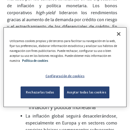
de inflación y política monetaria. Los bonos
corporativos
high-yield
lideraron los rendimientos
gracias al aumento de la demanda por crédito con riesgo
y el estrechamiento de los diferenciales de crédito. En
deuda gubernamental, el bono estadounidense a 10
años cerró el año con un rendimiento del 4,57%,
Utilizamos cookies propias y de terceros para facilitar su navegación en la web,
fijar tus preferencias, elaborar información estadística y analizar sus hábitos de
mientras que el bono alemán a 2 años finalizó en el
navegación con fines publicitarios. Puede rechazar, configurar su uso o bien
2,077% de rentabilidad.
aceptar su uso en los botones recogidos. Puede obtener más información en
nuestra
Política de cookies
De cara a 2025, pese a las múltiples incertidumbres, se
espera que el crecimiento global se mantenga resiliente,
Configuración de cookies
con un liderazgo claro de Estados Unidos. En cambio,
Europa y China mostrarán signos de relativa debilidad.
Rechazarlas todas
Aceptar todas las cookies
Inflación y política monetaria
La inflación global seguirá desacelerándose,
especialmente en Europa y en sectores como