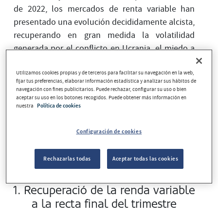
de 2022, los mercados de renta variable han
presentado una evolución decididamente alcista,
recuperando en gran medida la volatilidad
generada por el conflicto en Ucrania, el miedo a
la estanflación y el discurso más agresivo de los
bancos centrales. Por lo que respecta al
Utilizamos cookies propias y de terceros para facilitar su navegación en la web,
fijar tus preferencias, elaborar información estadística y analizar sus hábitos de
mercado de la deuda, es especialmente
navegación con fines publicitarios. Puede rechazar, configurar su uso o bien
aceptar su uso en los botones recogidos. Puede obtener más información en
destacable la escalada que han presentado en
nuestra
Política de cookies
pocos días los rendimientos de la deuda
soberana, uno de los puntos más destacables ha
Configuración de cookies
sido el gran acercamiento entre los vencimientos
a 2 y 10 años de la curva americana.
Rechazarlas todas
Aceptar todas las cookies
1. Recuperació de la renda variable
a la recta final del trimestre