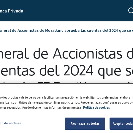
nca Privada
eneral de Accionistas de MoraBanc aprueba las cuentas del 2024 que se c
neral de Accionistas
entas del 2024 que s
cio de 57,7 millones d
kies propias y de terceros para facilitar su navegación en la web, fijar tus preferencias, elabora
 analizar sus hábitos de navegación con fines publicitarios. Puede rechazar, configurar su uso o b
2025-04-30
tones recogidos. Puede obtener más información en nuestra
Política de cookies
ón de cookies
Rechazarlas todas
Aceptar toda