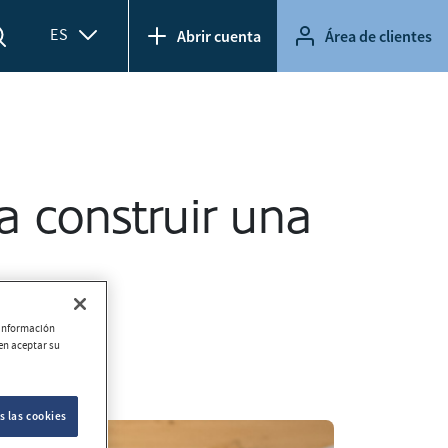
ES
Abrir cuenta
Área de clientes
 construir una
r información
ien aceptar su
s las cookies