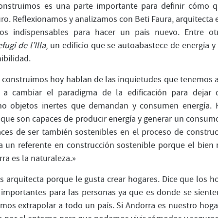
nstruimos es una parte importante para definir cómo 
uro. Reflexionamos y analizamos con Beti Faura, arquitecta 
os indispensables para hacer un país nuevo. Entre ot
fugi de l’Illa
, un edificio que se autoabastece de energía y 
bilidad.
ue construimos hoy hablan de las inquietudes que tenemos 
 a cambiar el paradigma de la edificación para dejar d
omo objetos inertes que demandan y consumen energía.
que son capaces de producir energía y generar un consumo 
aces de ser también sostenibles en el proceso de construc
a un referente en construcción sostenible porque el bien
a es la naturaleza.»
es arquitecta porque le gusta crear hogares. Dice que los 
 importantes para las personas ya que es donde se sienten
os extrapolar a todo un país. Si Andorra es nuestro hoga