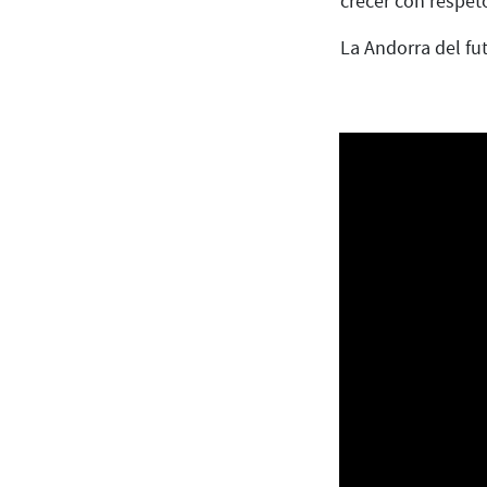
crecer con respet
La Andorra del fu