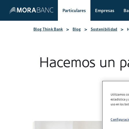
Particulares
Empresas
Ba
Blog Think Bank
Blog
Sostenibilidad
Hacemos un pa
Utilizamos coo
estadística y
uso en los bo
Configuraci