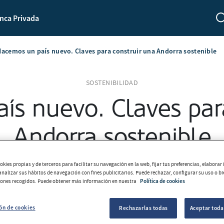
nca Privada
Hacemos un país nuevo. Claves para construir una Andorra sostenible
SOSTENIBILIDAD
ís nuevo. Claves para
Andorra sostenible
kies propias y de terceros para facilitar su navegación en la web, fijar tus preferencias, elabora
Equipo MoraBanc
2021-06-30
 analizar sus hábitos de navegación con fines publicitarios. Puede rechazar, configurar su uso o b
tones recogidos. Puede obtener más información en nuestra
Política de cookies
ón de cookies
Rechazarlas todas
Aceptar toda