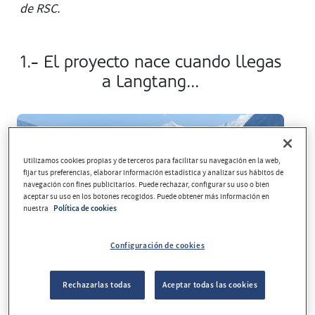
de RSC.
1.- El proyecto nace cuando llegas
a Langtang...
Utilizamos cookies propias y de terceros para facilitar su navegación en la web,
fijar tus preferencias, elaborar información estadística y analizar sus hábitos de
navegación con fines publicitarios. Puede rechazar, configurar su uso o bien
aceptar su uso en los botones recogidos. Puede obtener más información en
nuestra
Política de cookies
Configuración de cookies
Rechazarlas todas
Aceptar todas las cookies
Cuando llegamos, vimos que era el sitio indicado. Un
desprendimiento de un lago helado a causa del