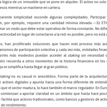
a lógica de un inmueble que se pone en alquiler. El activo no sol
esos mientras se mantiene en cartera.
parente simplicidad esconde algunas complejidades. Participar
, por ejemplo, requiere una cantidad mínima elevada —32 ET
onar un nodo que debe estar operativo de forma constante. No dif
ectricidad en lugar de conectarse a la red: es posible, pero no está 
lo, han proliferado soluciones que hacen este proceso más acc
anismos de participación colectiva y, cada vez más, entidades fina
portes más modestos puedan acceder al
staking
sin necesidad d
ción recuerda a otros momentos de la historia financiera en lo
a se simplifica hasta llegar al gran público.
staking
no es casual ni anecdótico. Forma parte de la arquitectu
e activos digitales y apunta hacia una forma diferente de entende
 que el sector madura, lo hace también el marco regulador. En Eur
 comienzan a aportar claridad en un ámbito que hasta hace poc
o facilita que actores tradicionales, como bancos y gestores de acti
 de rendimiento.