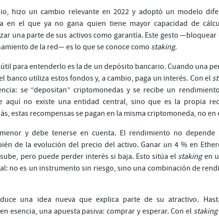
o, hizo un cambio relevante en 2022 y adoptó un modelo dife
a en el que ya no gana quien tiene mayor capacidad de cálcu
izar una parte de sus activos como garantía. Este gesto —bloquea
onamiento de la red— es lo que se conoce como
staking
.
útil para entenderlo es la de un depósito bancario. Cuando una pe
el banco utiliza estos fondos y, a cambio, paga un interés. Con el
s
encia: se “depositan” criptomonedas y se recibe un rendimiento
 aquí no existe una entidad central, sino que es la propia red
s, estas recompensas se pagan en la misma criptomoneda, no en 
 menor y debe tenerse en cuenta. El rendimiento no depende 
bién de la evolución del precio del activo. Ganar un 4 % en Eth
r sube, pero puede perder interés si baja. Esto sitúa el
staking
en un
nal: no es un instrumento sin riesgo, sino una combinación de rend
oduce una idea nueva que explica parte de su atractivo. Hast
en esencia, una apuesta pasiva: comprar y esperar. Con el
staking