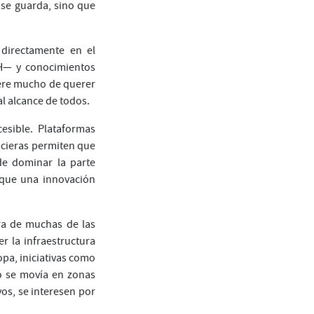
o se guarda, sino que
 directamente en el
H— y conocimientos
iere mucho de querer
al alcance de todos.
esible. Plataformas
ncieras permiten que
e dominar la parte
s que una innovación
ra de muchas de las
r la infraestructura
opa, iniciativas como
o se movía en zonas
vos, se interesen por