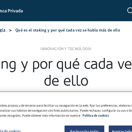
nca Privada
gía
Qué es el staking y por qué cada vez se habla más de ello
INNOVACIÓN Y TECNOLOGÍA
ing y por qué cada v
de ello
Equipo MoraBanc
2026-05-15
kies propias y de terceros para facilitar su navegación en la web, fijar tus preferencias, elabora
 analizar sus hábitos de navegación con fines publicitarios. Puede rechazar, configurar su uso o b
tones recogidos. Puede obtener más información en nuestra
Política de cookies
ón de cookies
Rechazarlas todas
Aceptar toda