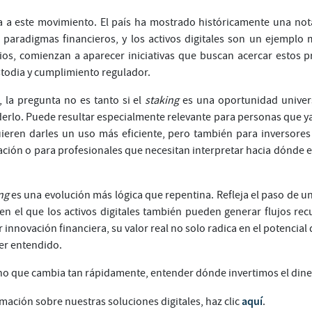
a a este movimiento. El país ha mostrado históricamente una not
paradigmas financieros, y los activos digitales son un ejemplo 
os, comienzan a aparecer iniciativas que buscan acercar estos p
stodia y cumplimiento regulador.
, la pregunta no es tanto si el
staking
es una oportunidad univers
derlo. Puede resultar especialmente relevante para personas que ya
ieren darles un uso más eficiente, pero también para inversore
ación o para profesionales que necesitan interpretar hacia dónde 
ng
es una evolución más lógica que repentina. Refleja el paso de
 en el que los activos digitales también pueden generar flujos re
 innovación financiera, su valor real no solo radica en el potencial
ser entendido.
o que cambia tan rápidamente, entender dónde invertimos el diner
aquí
mación sobre nuestras soluciones digitales, haz clic
.