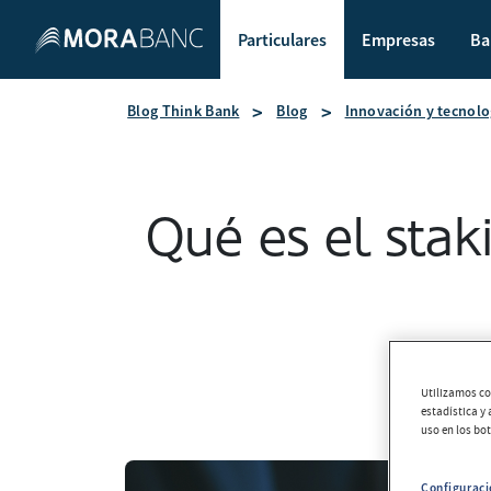
Particulares
Empresas
Ba
Blog Think Bank
Blog
Innovación y tecnolo
Qué es el stak
Utilizamos coo
estadística y
uso en los bo
Configuraci