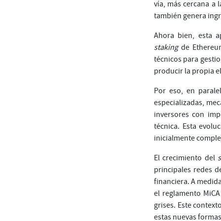
vía, más cercana a l
también genera ingr
Ahora bien, esta a
staking
de Ethereum
técnicos para gesti
producir la propia el
Por eso, en parale
especializadas, mec
inversores con im
técnica. Esta evolu
inicialmente complej
El crecimiento del
principales redes d
financiera. A medida
el reglamento MiCA
grises. Este context
estas nuevas formas