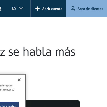
ES
Abrir cuenta
Área de clientes
ez se habla más
r información
ien aceptar su
s las cookies