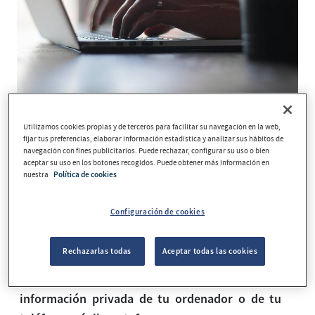
Utilizamos cookies propias y de terceros para facilitar su navegación en la web,
Todo el mundo está pendiente de las noticias de
fijar tus preferencias, elaborar información estadística y analizar sus hábitos de
la COVID-19 tanto en las redes sociales
navegación con fines publicitarios. Puede rechazar, configurar su uso o bien
aceptar su uso en los botones recogidos. Puede obtener más información en
(Instagram, Facebook, etc.) como en las
nuestra
Política de cookies
aplicaciones de mensajería instantánea
(WhatsApp o Telegram) y en los e-mails recibidos
Configuración de cookies
hablando de la pandemia.
Rechazarlas todas
Aceptar todas las cookies
Este hecho está siendo aprovechado por los
obtener
ciberdelincuentes con el fin de
información privada de tu ordenador o de tu