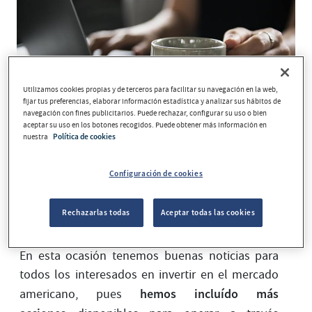
Utilizamos cookies propias y de terceros para facilitar su navegación en la web,
fijar tus preferencias, elaborar información estadística y analizar sus hábitos de
navegación con fines publicitarios. Puede rechazar, configurar su uso o bien
aceptar su uso en los botones recogidos. Puede obtener más información en
nuestra
Política de cookies
Configuración de cookies
mejorar tu
Continuamos trabajando para
experiencia bancaria y ofrecerte más y mejores
Rechazarlas todas
Aceptar todas las cookies
operativas
desde nuestra banca online.
En esta ocasión tenemos buenas noticias para
todos los interesados en invertir en el mercado
hemos incluído más
americano, pues