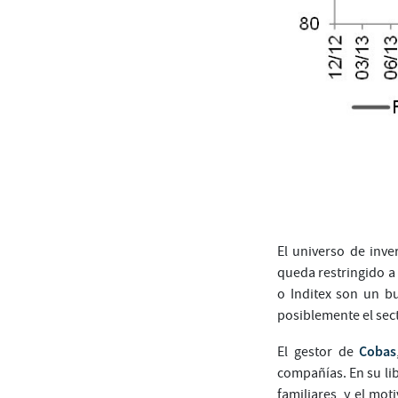
El universo de inve
queda restringido 
o Inditex son un b
posiblemente el se
Cobas
El gestor de
compañías. En su li
familiares, y el mot