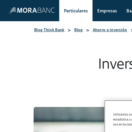
Particulares
Empresas
Ba
Blog Think Bank
Blog
Ahorro e inversión
Inver
Utilizamos coo
estadística y
uso en los bo