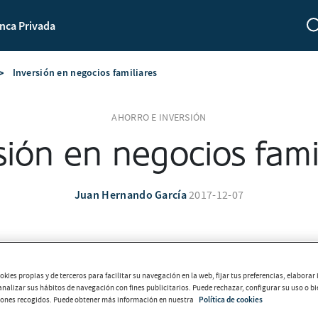
nca Privada
Inversión en negocios familiares
AHORRO E INVERSIÓN
sión en negocios fami
Juan Hernando García
2017-12-07
kies propias y de terceros para facilitar su navegación en la web, fijar tus preferencias, elabora
 analizar sus hábitos de navegación con fines publicitarios. Puede rechazar, configurar su uso o b
tones recogidos. Puede obtener más información en nuestra
Política de cookies