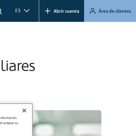
ES
Abrir cuenta
Área de clientes
liares
r información
ien aceptar su