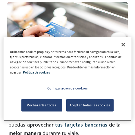
Utilizamos cookies propias y de terceros para facilitar su navegación en la web,
fijar tus preferencias, elaborar información estadística y analizar sus hábitos de
navegación con fines publicitarios. Puede rechazar, configurar su uso o bien
aceptar su uso en los botones recogidos. Puede obtener más información en
nuestra
Política de cookies
Configuración de cookies
¿Estás preparando tus vacaciones? Además de
buscar destino, transporte y alojamiento, entre
Rechazarlas todas
Aceptar todas las cookies
otros preparativos, es importante que tengas en
cuenta algunas cosas para que
aprovechar
tus tarjetas bancarias
de la
puedas
mejor manera
durante tu viaje.