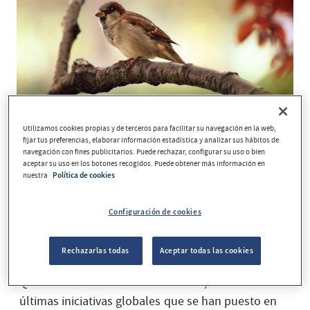
Utilizamos cookies propias y de terceros para facilitar su navegación en la web,
fijar tus preferencias, elaborar información estadística y analizar sus hábitos de
navegación con fines publicitarios. Puede rechazar, configurar su uso o bien
Cambiar cosas para hacer un mundo mejor.
Se
aceptar su uso en los botones recogidos. Puede obtener más información en
trata de un objetivo común que debería ser
nuestra
Política de cookies
compartido por todos. Hay muchas opciones
para ello y, en función de cada perfil, persona,
Configuración de cookies
colectivo o entidad, existen diferentes maneras
de trabajar para mejorar el planeta.
Rechazarlas todas
Aceptar todas las cookies
término ODS
Quizá te suene el
, una de las
últimas iniciativas globales que se han puesto en