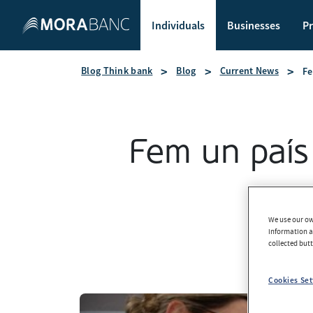
Individuals
Businesses
Pr
Blog Think bank
Blog
Current News
Fe
Fem un país
We use our own
information an
collected but
Cookies Set