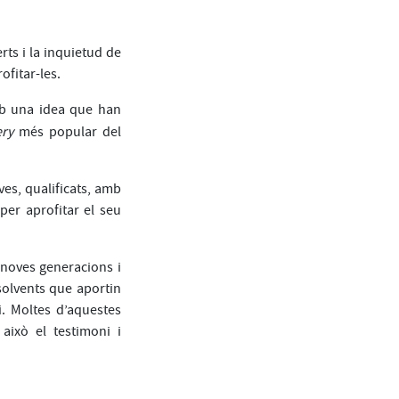
rts i la inquietud de
ofitar-les.
amb una idea que han
ery
més popular del
ves, qualificats, amb
per aprofitar el seu
 noves generacions i
olvents que aportin
i. Moltes d’aquestes
 això el testimoni i