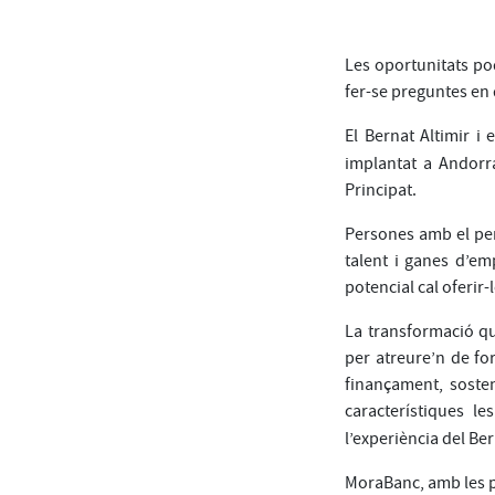
Les oportunitats pod
fer-se preguntes en 
El Bernat Altimir i
implantat a Andorra
Principat.
Persones amb el perf
talent i ganes d’em
potencial cal oferir-
La transformació qu
per atreure’n de fo
finançament, sosten
característiques le
l’experiència del B
MoraBanc, amb les p