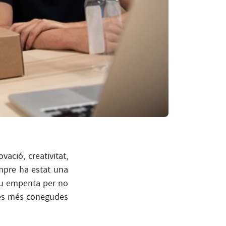
ació, creativitat,
empre ha estat una
rou empenta per no
anes més conegudes