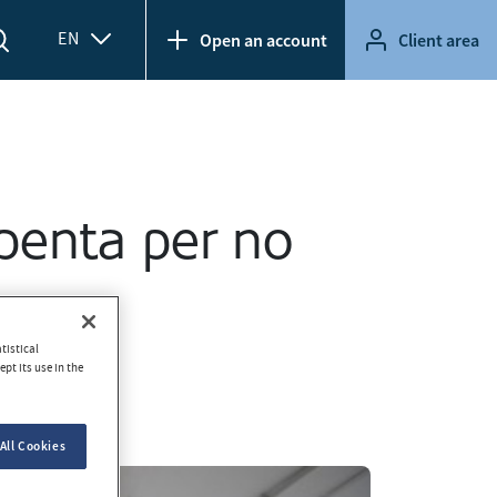
EN
Open an account
Client area
penta per no
tistical
pt its use in the
All Cookies