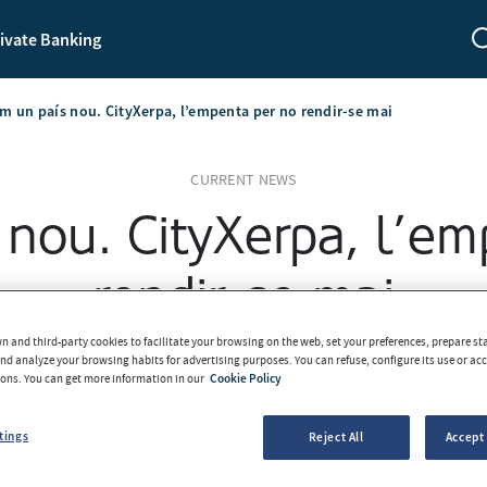
ivate Banking
m un país nou. CityXerpa, l’empenta per no rendir-se mai
CURRENT NEWS
 nou. CityXerpa, l’em
rendir-se mai
 and third-party cookies to facilitate your browsing on the web, set your preferences, prepare sta
Equip MoraBanc
2021-01-12
d analyze your browsing habits for advertising purposes. You can refuse, configure its use or acce
tons. You can get more information in our
Cookie Policy
tings
Reject All
Accept 