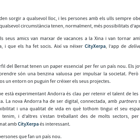
en sorgir a qualsevol lloc, i les persones amb els ulls sempre obe
qualsevol circumstància tenen, normalment, més possibilitats d’apr
 els seus amics van marxar de vacances a la Xina i van tornar 
CityXerpa
, i que els ha fet socis. Així va néixer
, l’app de
deliv
il del Bernat tenen un paper essencial per fer un país nou. Els jo
prendre són una benzina valuosa per impulsar la societat. Però 
los un entorn on puguin fer créixer els seus projectes.
e està experimentant Andorra és clau per retenir el talent de les
ra. La nova Andorra ha de ser digital, connectada, amb
partners
s
ibilitat i una qualitat de vida en què tothom tingui el seu espa
s tenim, i d’altres s’estan treballant des de molts sectors, per
CityXerpa
ernat amb
és interessant.
ersones que fan un país nou.